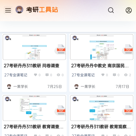
27考研丹丹311教研 问卷调查
27考研丹丹中教史 南京国民政
府时期的教育·上
27专业课笔记
27专业课笔记
0
0
0
0
0
2
一果学长
7月25日
一果学长
7月17日
27考研丹丹311教研 教育调查研
27考研丹丹311教研 教育观察研
究概述
究的实施和记录
27专业课笔记
27专业课笔记
0
0
0
0
0
0