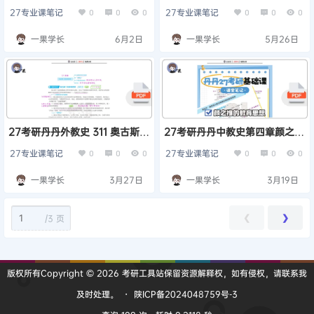
的教育思想
27专业课笔记
27专业课笔记
0
0
0
0
0
0
一果学长
6月2日
一果学长
5月26日
27考研丹丹外教史 311 奥古斯丁
27考研丹丹中教史第四章颜之推
的教育思想
的教育思想
27专业课笔记
27专业课笔记
0
0
0
0
0
0
一果学长
3月27日
一果学长
3月19日
/
3 页
❮
❯
版权所有Copyright © 2026
考研工具站
保留资源解释权，如有侵权，请联系我
及时处理。
・
陕ICP备2024048759号-3