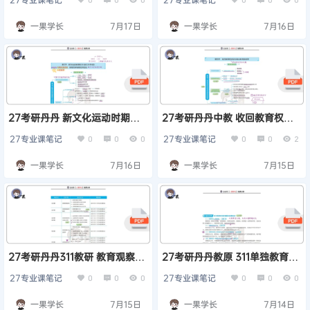
一果学长
7月17日
一果学长
7月16日
27考研丹丹 新文化运动时期教
27考研丹丹中教 收回教育权运
育思潮与教育改革
动与教会教育变革
27专业课笔记
27专业课笔记
0
0
0
0
0
2
一果学长
7月16日
一果学长
7月15日
27考研丹丹311教研 教育观察研
27考研丹丹教原 311单独教育本
究概述
质问题主要观点
27专业课笔记
27专业课笔记
0
0
0
0
0
0
一果学长
7月15日
一果学长
7月14日