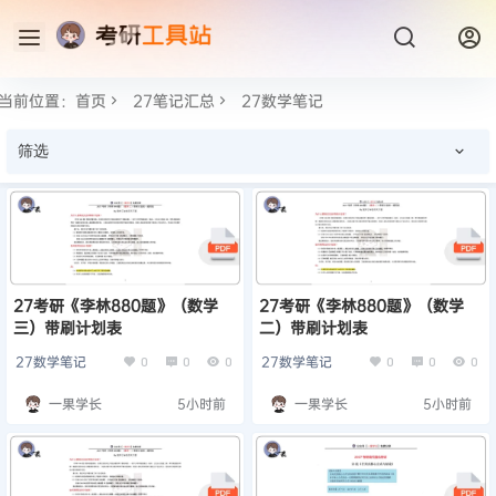
当前位置：
首页
27笔记汇总
27数学笔记
筛选
27考研《李林880题》（数学
27考研《李林880题》（数学
三）带刷计划表
二）带刷计划表
27数学笔记
27数学笔记
0
0
0
0
0
0
一果学长
5小时前
一果学长
5小时前