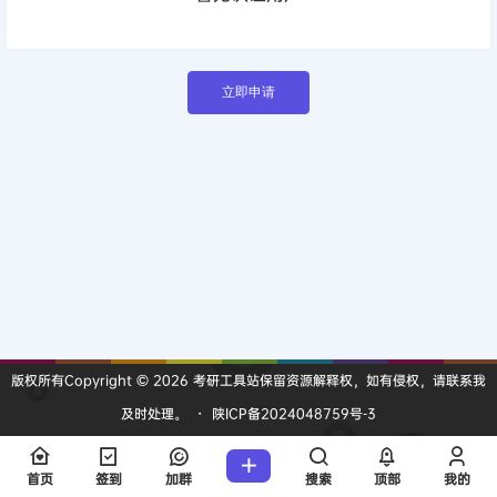
立即申请
版权所有Copyright © 2026
考研工具站
保留资源解释权，如有侵权，请联系我
及时处理。
・
陕ICP备2024048759号-3
查询 2 次，耗时 0.0979 秒
首页
签到
加群
搜索
顶部
我的