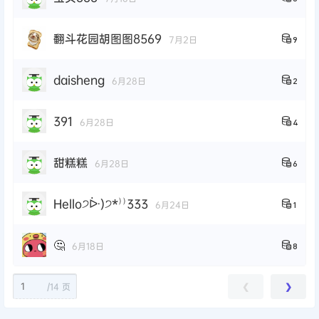
翻斗花园胡图图8569
7月2日
9
daisheng
6月28日
2
391
6月28日
4
甜糕糕
6月28日
6
Hello੭ᐕ)੭*⁾⁾333
6月24日
1
🤔
6月18日
8
/
14 页
❮
❯