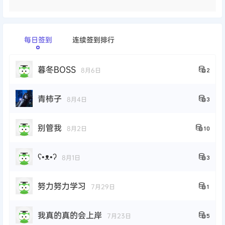
每日签到
连续签到排行
暮冬BOSS
8月6日
2
青柿子
8月4日
3
别管我
8月2日
10
ʕ•ᴥ•ʔ
8月1日
3
努力努力学习
7月29日
1
我真的真的会上岸
7月23日
5