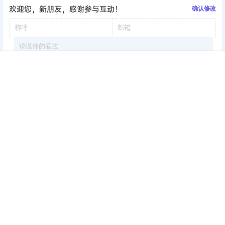
欢迎您，新朋友，感谢参与互动！
确认修改
首页
签到
加群
搜索
顶部
我的
提交
暂无讨论，说说你的看法吧
版权所有Copyright © 2026
考研工具站
保留资源解释权，如有侵权，请联系我
及时处理。
・
陕ICP备2024048759号-3