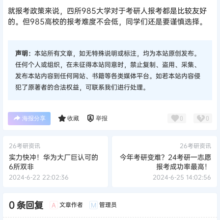
就报考政策来说，四所985大学对于考研人报考都是比较友好
的。
但985高校的报考难度不会低，同学们还是要谨慎选择。
声明：
本站所有文章，如无特殊说明或标注，均为本站原创发布。
任何个人或组织，在未征得本站同意时，禁止复制、盗用、采集、
发布本站内容到任何网站、书籍等各类媒体平台。如若本站内容侵
犯了原著者的合法权益，可联系我们进行处理。
海报分享
收藏
举报
0
0
26考研资讯
26考研资讯
实力快冲！华为大厂巨认可的
今年考研变难？24考研一志愿
6所双非
报考成功率最高！
2024-6-22 22:02:36
2024-6-25 14:02:56
0 条回复
文章作者
管理员
A
M