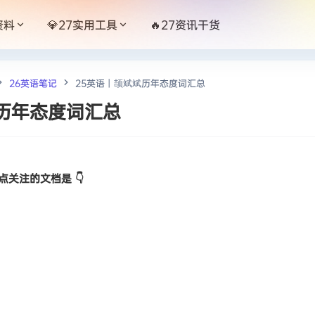
资料
💎27实用工具
🔥27资讯干货
26英语笔记
25英语丨颉斌斌历年态度词汇总
历年态度词汇总
关注的文档是 👇