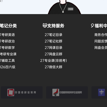
硕！
笔记分类
😽支持服务
🎈福利
7考研英语
27笔记目录
商务合
7考研政治
27笔记社群
问题反
7考研数学
27网课目录
网盘会
7考研专业课
27网盘云群
7辅助工具
27专业课(非统考)
026四六级
27微信大群
考研信息网
学信网
小木虫