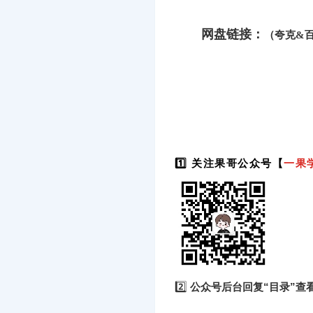
网盘链接：
（夸克&
1️⃣ 关注果哥公众号【
一果
2️⃣
公众号后台回复“目录”查