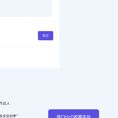
提交
作达人
多多安利💖”
按Ctrl+D收藏本站