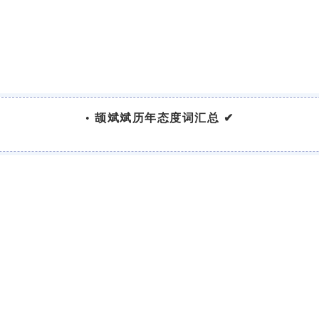
•
颉斌斌历年态度词汇总 ✔