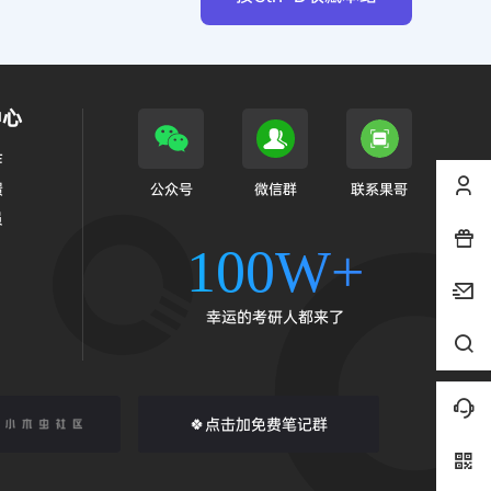
中心
作
馈
公众号
微信群
联系果哥
员
100W+
幸运的考研人都来了
🍀点击加免费笔记群