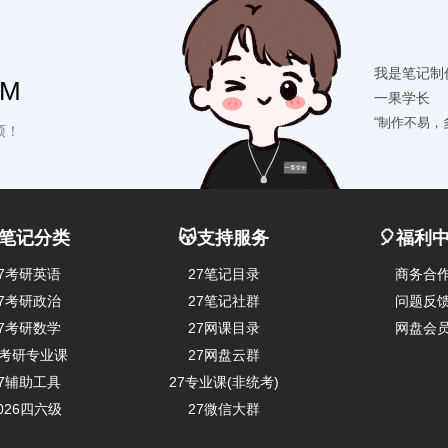
我是笔记制
OM
一果学长
“制作不易，
硕！
笔记分类
😽支持服务
🎈福利
27考研英语
27笔记目录
商务合
27考研政治
27笔记社群
问题反
27考研数学
27网课目录
网盘会
7考研专业课
27网盘云群
27辅助工具
27专业课(非统考)
026四六级
27微信大群