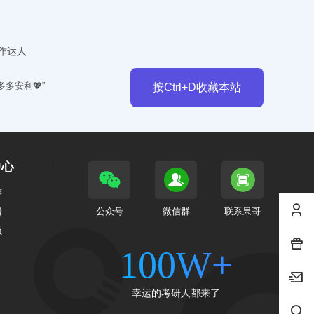
作达人
多多安利💖”
按Ctrl+D收藏本站
中心
作
馈
公众号
微信群
联系果哥
员
100W+
幸运的考研人都来了