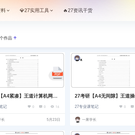
资料
💎27实用工具
🔥27资讯干货
个作品
研【A4紧凑】王道计算机网络
27考研【A4无间隙】王道
选择题
课后题选择题做题本
0
0
16
0
课笔记
27专业课笔记
学长
5月23日
一果学长