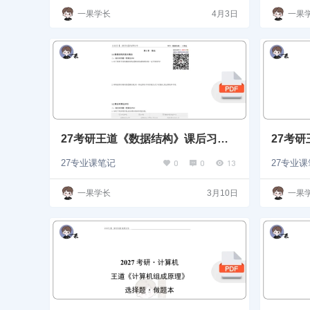
一果学长
4月3日
一果
27考研王道《数据结构》课后习题
27考
解答题
解答题
0
0
13
27专业课笔记
27专业
一果学长
3月10日
一果