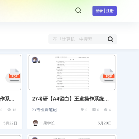
登录 | 注册
操作系统
27考研【A4留白】王道操作系统课
后题选择题做题本
0
18
0
0
6
27专业课笔记
5月22日
一果学长
5月20日