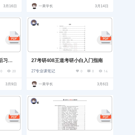
3月16日
一果学长
3月14日
习题 –
27考研408王道考研小白入门指南
0
20
0
0
14
27专业课笔记
3月9日
一果学长
3月6日