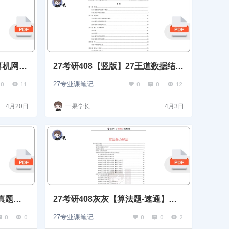
算机网
27考研408【竖版】27王道数据结构
选择题
0
11
0
0
12
27专业课笔记
4月20日
一果学长
4月3日
仅真题】
27考研408灰灰【算法题-速通】暴
力解法
0
0
0
0
2
27专业课笔记