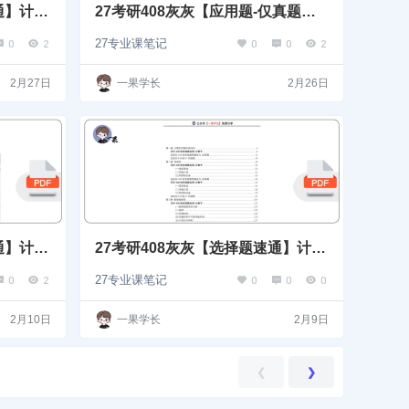
通】计算
27考研408灰灰【应用题-仅真题】
计算机组成原理
0
2
0
0
2
27专业课笔记
2月27日
一果学长
2月26日
通】计算
27考研408灰灰【选择题速通】计算
机网络-皮皮灰漫画版
0
2
0
0
0
27专业课笔记
2月10日
一果学长
2月9日
❮
❯