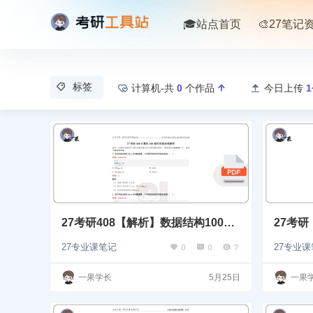
🎓站点首页
🎨27笔记
标签
计算机-共
0
个作品
今日上传
1
27考研408【解析】数据结构100道
27考
时间复杂度选择专练
课后题
0
0
7
27专业课笔记
27专业
一果学长
5月25日
一果