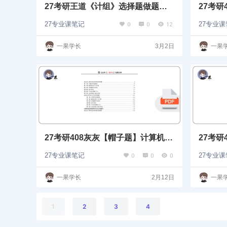
27考研王道《计组》选择题做题本
27考
【无间隔】
0
0
12
27专业课笔记
27专业
一果学长
3月2日
一果
27考研408灰灰【帽子题】计算机组
27考
成原理
算机组
0
0
0
27专业课笔记
27专业
一果学长
2月12日
一果
1
2
3
4