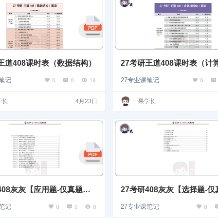
研王道408课时表（数据结构）
27考研王道408课时表（计
络）
0
0
18
0
课笔记
27专业课笔记
学长
4月23日
一果学长
408灰灰【应用题-仅真题】
27考研408灰灰【选择题-
构
数据结构
0
0
0
0
课笔记
27专业课笔记