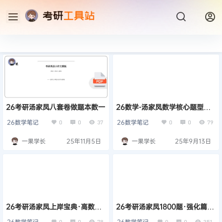
26考研汤家凤八套卷做题本数一
26数学-汤家凤数学核心题型大
题及难点专项特训做题本
26数学笔记
26数学笔记
0
0
37
0
0
79
一果学长
25年11月5日
一果学长
25年9月13日
26考研汤家凤上岸宝典·高数做
26考研汤家凤1800题·强化篇高
题本
数数一做题本
26数学笔记
26数学笔记
0
0
78
0
0
351