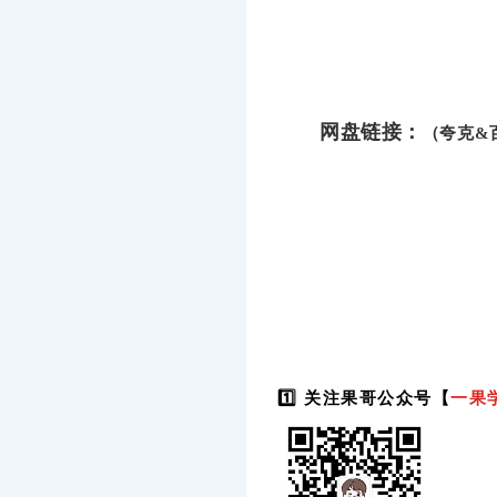
网盘链接：
（夸克&
1️⃣ 关注果哥公众号【
一果