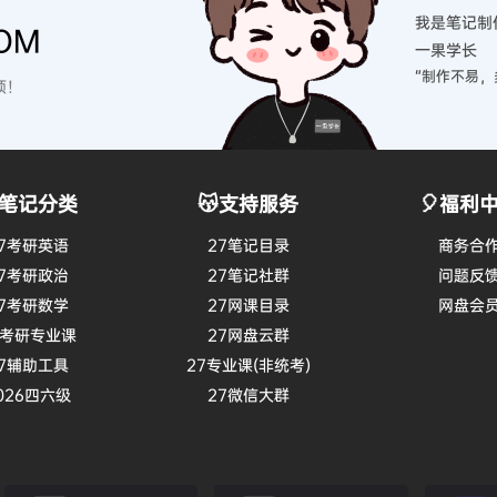
我是笔记制
OM
一果学长
“制作不易，
硕！
笔记分类
😽支持服务
🎈福利
7考研英语
27笔记目录
商务合
7考研政治
27笔记社群
问题反
7考研数学
27网课目录
网盘会
7考研专业课
27网盘云群
7辅助工具
27专业课(非统考)
026四六级
27微信大群