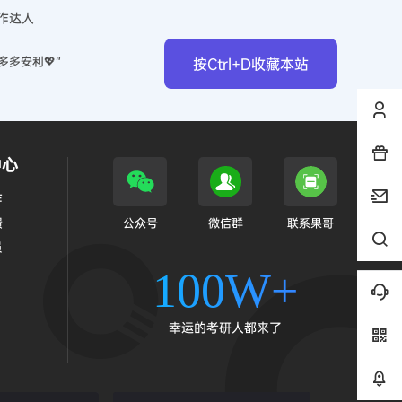
作达人
多多安利💖”
按Ctrl+D收藏本站
中心
作
馈
公众号
微信群
联系果哥
员
100W+
幸运的考研人都来了