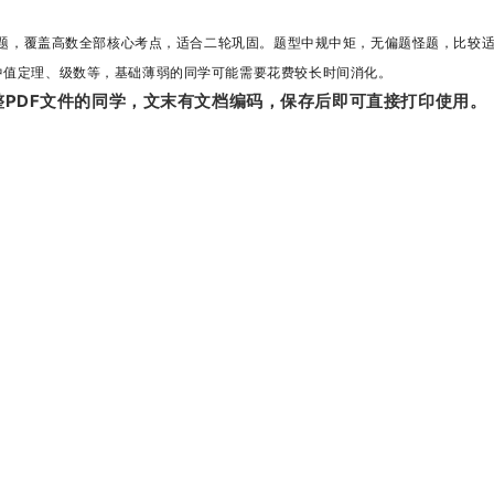
00题，覆盖高数全部核心考点，适合二轮巩固。
题型中规中矩，无偏题怪题，比较适
中值定理、级数等，基础薄弱的同学可能需要花费较长时间消化。
PDF文件的同学，文末有文档编码，保存后即可直接打印使用。