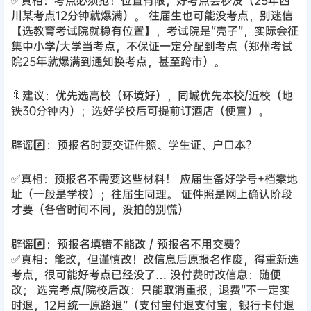
川某考点12分钟就爆满）。 往届生也可能没考点，别迷信
【选教育考试院就稳有位置】，考试院是“壳子”，实际会征
集中小学/大学当考点，不保证一定分配到考点（郑州考试
院25年就爆满到通知换考点，甚至跨市）。
🔖建议：优先选高校（环境好），同城优先本校/近校（地
铁30分钟内）；选好学校后可提前订酒店（便宜）。
辟谣#️⃣：预报名时要交证件照、学生证、户口本？
✅真相：预报名不需要这些材料！ 应届生备好学号+档案地
址（一般是学校）；往届生同理。 证件照是网上确认阶段
才要（各省时间不同，没拍的别慌）
辟谣#️⃣：预报名填错不能改 / 预报名不用交费？
✅真相：能改，但谨慎改！改信息后原报名作废，得重新选
考点，很可能好考点已经没了… 没付费时改信息：随便
改； 选完考点/院校后改：只能取消重报，退费“不一定实
时退，12月统一原路退”（支付宝付退支付宝，银行卡付退