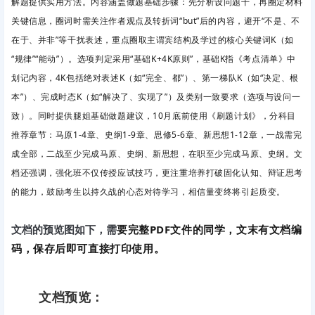
解题提供实用方法。内容涵盖做题基础步骤：先分析设问题干，再圈定材料
关键信息，圈词时需关注作者观点及转折词“but”后的内容，避开“不是、不
在于、并非”等干扰表述，重点圈取主谓宾结构及学过的核心关键词K（如
“规律”“能动”）。选项判定采用“基础K+4K原则”，基础K指《考点清单》中
划记内容，4K包括绝对表述K（如“完全、都”）、第一梯队K（如“决定、根
本”）、完成时态K（如“解决了、实现了”）及类别一致要求（选项与设问一
致）。同时提供腿姐基础做题建议，10月底前使用《刷题计划》，分科目
推荐章节：马原1-4章、史纲1-9章、思修5-6章、新思想1-12章，一战需完
成全部，二战至少完成马原、史纲、新思想，在职至少完成马原、史纲。文
档还强调，强化班不仅传授应试技巧，更注重培养打破固化认知、辩证思考
的能力，鼓励考生以持久战的心态对待学习，相信量变终将引起质变。
要完整PDF文件的同学，文末有文档编
文档的预览图如下，需
码，保存后即可直接打印使用。
文档预览：