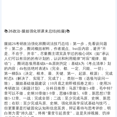
📚
26政治-腿姐强化班课末总结(枯藤)
📚
腿姐26考研政治强化班圈词法技巧总结：第一步，先看设问题
干；第二步，圈词概括材料，作者观点、but后内容，避开“不
是、不在于、并非”，尽量圈主谓宾及学过的核心词K（如“承认
人们可以有目的的有计划的，认识和利用规律”对应“规律、能
动”）。圈词选项用基础k+4k原则判定：基础k为《考点清单》划
的内容；4k包括绝对表述k（完全、都、一定、只能、一切）、
第一梯队k（决定、根本、最、关键、第一、起源、根源）、完成
时态k（解决了、实现了、完成了）、类别一致（选项与设问一
致）。腿姐基础做题建议（10月底之前即模拟卷之前）：使用26
考研政治《刷题计划》，分科目推荐：马原7章做1-4章，毛中特7
章可以不做，史纲10章做1-9章，思修6章做5、6章，新思想17章
做1-12章。一战：完成全部；二战：至少完成马原、史纲、新思
想；在职：至少完成马原、史纲。强化班虽学应试基础与技巧，
但更重要是打破固化认知和信息茧房，辩证看待与思考评价，明
白努力需“持久战”，终将“量变引起质变”，这是关掉视频、扔掉