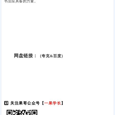
书后应具备的力量。
网盘链接：
（夸克&百度）
1️⃣ 关注果哥公众号【
一果学长
】