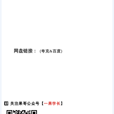
网盘链接：
（夸克&百度）
1️⃣ 关注果哥公众号【
一果学长
】