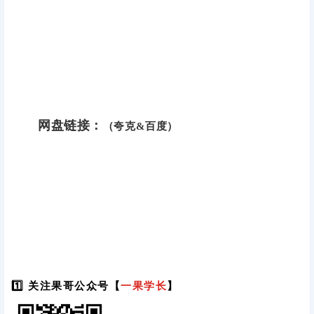
网盘链接：
（夸克&百度）
1️⃣ 关注果哥公众号【
一果学长
】