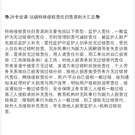
📚
26专业课-法硕特殊侵权责任归责原则大汇总
📚
特殊侵权责任归责原则主要包括以下类型：监护人责任，一般监
护为无过错替代责任，尽到管理职责可减轻责任，被监护人财产
先赔后监护人补充；委托监护中监护人仍承担无过错责任，受托
人仅在有过错时担责。完全民事行为能力人因醉酒等丧失意识致
害，需承担无过错责任。用人者责任方面，用工单位对自己损害
按《工伤保险条例》走工伤，对他人损害承担无过错替代责任，
劳务派遣中接受方无过错、派遣方有过错时担按份责任，个人劳
务关系致自己损害按过错分担，致他人损害接受劳务方无过错替
代责任。网络侵权责任中，用户/平台自己侵权一般过错，收到通
知未处理对扩大损害与用户连带，明知用户侵权担连带责任，错
误通知担一般过错责任。安全保障义务非第三人侵权一般过错，
第三人侵权承担补充责任。教育机构对无民事行为能力人损害过
错推定，限制民事行为能力人一般过错，职工侵权无过错替代，
校外人员侵权补充责任，学生致他人损害监护人+机构过错担
责。