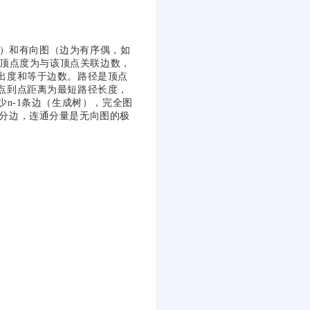
)）和有向图（边为有序偶，如
图顶点度为与该顶点关联边数，
出度和等于边数。路径是顶点
点到点距离为最短路径长度，
n-1条边（生成树），完全图
点和部分边，连通分量是无向图的极