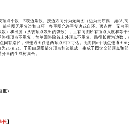
表顶点个数，E表边条数。按边方向分为无向图（边为无序偶，如(A,B
头）。简单图无重复边和自环，多重图允许重复边或自环。顶点度：无向
弧数）和出度（从该顶点发出的弧数），且有向图所有顶点入度和等于
单路径顶点不重复，简单回路除首末外顶点不重复。路径长度为边数，
点间有路径，强连通图任意两顶点相互可达。无向图n个顶点连通图至少
)/2，有向为2C(n,2)。子图由原图部分顶点和边组成，生成子图含全部顶
通分量的生成树集合。
百度）
学长
】