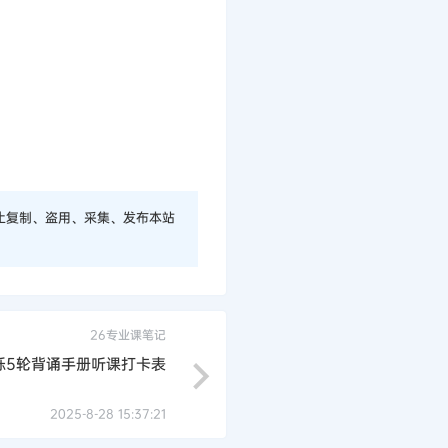
止复制、盗用、采集、发布本站
26专业课笔记
烁5轮背诵手册听课打卡表
2025-8-28 15:37:21