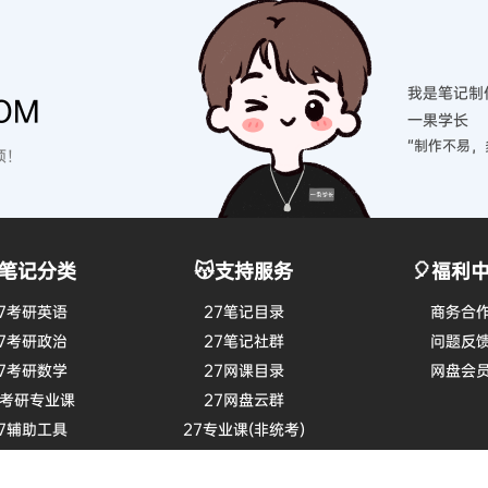
我是笔记制
OM
一果学长
“制作不易，
硕！
笔记分类
😽支持服务
🎈福利
7考研英语
27笔记目录
商务合
7考研政治
27笔记社群
问题反
7考研数学
27网课目录
网盘会
7考研专业课
27网盘云群
7辅助工具
27专业课(非统考)
026四六级
27微信大群