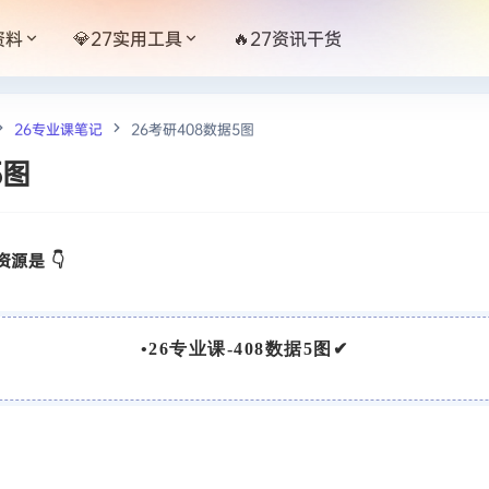
资料
💎27实用工具
🔥27资讯干货
26专业课笔记
26考研408数据5图
5图
源是 👇
•
26专业课-408数据5图
✔