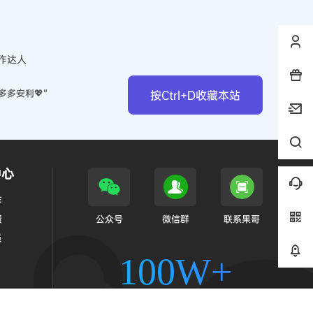
作达人
多多安利💖”
按Ctrl+D收藏本站
中心
作
馈
公众号
微信群
联系果哥
员
100W+
幸运的考研人都来了