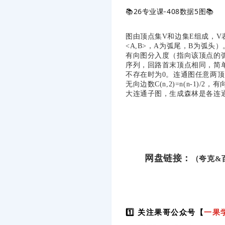
📚
26专业课-408数据5图
📚
图由顶点集V和边集E组成，V
<A,B>，A为弧尾，B为弧
有向图分入度（指向该顶点的
序列，回路首末顶点相同，简
不存在时为0。连通图任意两顶
无向边数C(n,2)=n(n-1
大连通子图，生成森林是各连
网盘链接：
（夸克&
1️⃣ 关注果哥公众号【
一果