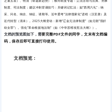
之重五星）、
明清（命题新趋势）；横向制度专题：
立法活动与法典、
刑事
制度、
司法制度；建议冲刺背诵技巧：关键词记忆法
：如”西周六礼”：纳
采、问名、纳吉、纳征、请期等。近年爱考”法律儒家化”进程（汉至唐）及
近代转型（清末）。2025大纲变动
：新增”辽金元法律制度”（如元朝”强奸
幼女罪”）。强化”革命根据地法制”（如《中华苏维埃宪法大纲》）。
要完整PDF文件的同学，文末有文档编
文档的预览图如下，需
码，保存后即可直接打印使用。
文档预览：