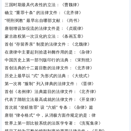
三国时期最具代表性的立法：《曹魏律》
确立 “重罪十条” 的法律文件：《北齐律》
“明刑弼教” 最早出自哪部文献：《尚书》
唐朝增设加役流的法律文件是：《贞观律》
蒙古政权第一次汉化的立法：《条画五章》
首创 “存留养亲” 制度的法律文件：《北魏律》
在唐律中主要起到拾遗补阙作用的是：《杂律》
中国历史上第一部刊版印行的法典：《宋刑统》
首创法典的十二篇目数的法律文件：《北齐律》
历史上最早以 “式” 为形式的法典：《大统式》
第一次将 “服制” 列入律典的法律文件：《晋律》
首创《名例律》法典篇目的法律文件：《北齐律》
代表了隋朝立法最高成就的法律文件：《开皇律》
首次就 “坐赃致罪” 设 “六赃” 专条：《杂律》篇
唐朝 “律令格式” 中，从消极方面作规定的是：律
世界上第一部比较系统的法医学专著：《洗冤集录》
规定了较为完整的赎刑制度的西周法律文件：《吕刑》