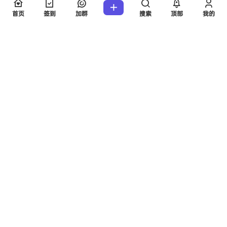
首页
签到
加群
搜索
顶部
我的
提交
暂无讨论，说说你的看法吧
版权所有Copyright © 2026
考研工具站
保留资源解释权，如有侵权，请联系我
及时处理。
・
陕ICP备2024048759号-3
查询 26 次，耗时 0.1227 秒