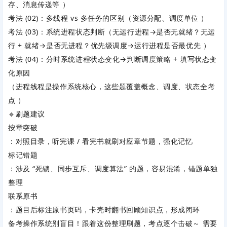
存、消息传递等 ）
考法 (02)：多线程 vs 多任务的区别（资源分配、调度单位 ）
考法 (03)：系统进程状态判断（无运行进程→是否无就绪？无运
行 + 就绪→是否无进程？优先级调度→运行进程是否最优先 ）
考法 (04)：分时系统进程状态变化→判断调度策略 + 填写状态变
化原因
（进程线程是操作系统核心，这些题覆盖概念、调度、状态全考
点 ）
🔹刷题建议
按章突破
：对照目录，听完课 / 看完书就刷对应章节题，强化记忆
标记错题
：涉及 “死锁、同步互斥、调度算法” 的题，容易混淆，错题单独
整理
联系原书
：题目后标注原书页码，卡壳时翻书回顾知识点，形成闭环
备考操作系统别盲目！跟着这份整理刷题，考点逐个击破～ 需要