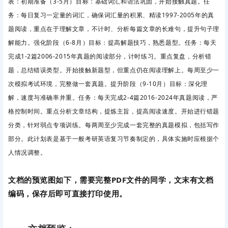
表：初期准备（3-5月）目标
：基础词汇和语法巩固，开始接触真题。任
务
：每日复习一定量的词汇，确保词汇量的积累、精读1997-2005年的真
题阅读，重点在于理解文章，不计时、分析每篇文章的长难句，提升句子理
解能力。强化阶段（6-8月）目标
：提高解题技巧，熟悉题型。任务
：每天
完成1-2篇2006-2015年真题的阅读部分，计时练习。重点复盘，分析错
题，总结错误类型。开始接触新题型，但重点仍在阅读理解上。每周至少一
次模拟考试环境，完整做一套真题。提升阶段（9-10月）目标
：深化理
解，速度与准确率并重。任务
：每天完成2-4篇2016-2024年真题阅读，严
格控制时间。重点分析文章结构，提炼主旨，提高阅读速度。开始进行错题
分类，针对弱点专项训练。每两周至少完成一套完整的真题模拟，包括写作
部分。此计划表是基于一般考研英语复习节奏制定的，具体实施时应根据个
人情况调整。
文档的预览图如下，需要完整PDF文件的同学，文末有文档
编码，保存后即可直接打印使用。