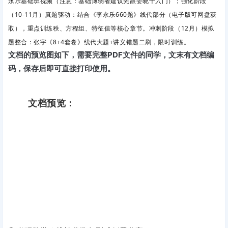
永乐基础班视频（注意：基础薄弱者建议先跟姜晓千入门）；强化阶段
（10-11月）真题驱动
：结合《李永乐660题》线代部分（电子版可网盘获
取），重点训练秩、方程组、特征值等核心章节。冲刺阶段（12月）模拟
题整合：张宇《8+4套卷》线代大题+讲义错题二刷，限时训练。
文档的预览图如下，需要完整PDF文件的同学，文末有文档编
码，保存后即可直接打印使用。
文档预览：