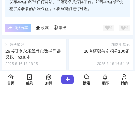
发布本站内容到任何网站、书籍等各类媒体平台。如若本站内容侵
犯了原著者的合法权益，可联系我们进行处理。
海报分享
收藏
举报
0
0
26数学笔记
26数学笔记
26考研李永乐线性代数辅导讲
26考研郭伟定积分100题
义数一做题本
2025-8-16 18:18:15
2025-8-18 16:54:45
0 条回复
A
M
文章作者
管理员
首页
签到
加群
搜索
顶部
我的
欢迎您，新朋友，感谢参与互动！
确认修改