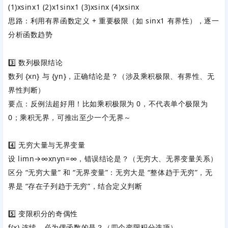
(
1
)
x
sin
x1
(
2
)
x1
sin
x1
(
3
)
xs
i
n
x
(
4
)
x
sin
x
思路：利用有界函数定义 + 重要极限（如
sin
x
1
有界性），逐一
分析函数趋势
3️⃣ 数列极限结论
数列
{
x
n
}
与
{
y
n
}
，正确结论是？（涉及乘积极限、有界性、无
界性判断）
要点：反例法超好用！比如乘积极限为 0，不代表单个极限为
0；乘积无界，可推出至少一个无界～
4️⃣ 无穷大量与无界变量
设
lim
n
→
∞
x
n
y
n
=
∞
，错误结论是？（无穷大、无界变量关系）
区分 “无穷大量” 和 “无界变量”：无穷大是 “整体趋于无穷”，无
界是 “存在子列趋于无穷”，结合定义判断
5️⃣ 变限积分的奇偶性
f
(
x
)
连续，必为偶函数的是？（四个变限积分选项）