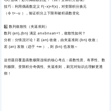
技巧：利用偶函数定义
F
(
−
x
)
=
F
(
x
)
，对变限积分换元
（令
t
=
−
u
），验证积分上下限和被积函数变化
6️⃣ 数列敛散性（夹逼准则）
数列
{
a
n
}
,
{
b
n
}
满足
a
n
≤
b
n
≤
a
n
+
1
，敛散性如何？
分析：分情况讨论！若
{
a
n
}
收敛，由夹逼准则
{
b
n
}
收敛；
若
{
a
n
}
发散（趋于
+
∞
），则
{
b
n
}
也发散～
这些题目覆盖函数极限连续的核心考点：
函数性质、有界性、数
列极限、变限积分奇偶性、夹逼准则
，刷完对知识点理解更透
彻！