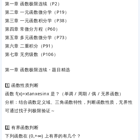
第一章 函数极限连续（P2）
第二章 一元函数微分学（P19）
第三章 一元函数积分学（P38）
第四章 常微分方程（P60）
第五章 多元函数微分学（P73）
第六章 二重积分（P91）
第七章 无穷级数（P106）
第一章 函数极限连续・题目精选
1️⃣ 函数性质判断
函数
f
(
x
)
=
x
tan
x
e
s
i
n
x
是？（单调 / 周期 / 偶 / 无界函数）
分析：结合函数定义域、三角函数特性，判断函数性质，无界性
可通过找子列极限验证～
2️⃣ 有界函数判断
下列函数在
(
0
,
+
∞
)
上有界的有几个？