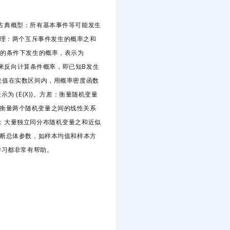
古典概型：所有基本事件等可能发生
质加法原理：两个互斥事件发生的概率之和
生的条件下发生的概率，表示为
：用来反向计算条件概率，即已知B发生
取值在实数区间内，用概率密度函数
 (E(X))。方差：衡量随机变量
数：衡量两个随机变量之间的线性关系
：大量独立同分布随机变量之和近似
推断总体参数，如样本均值和样本方
学习都非常有帮助。