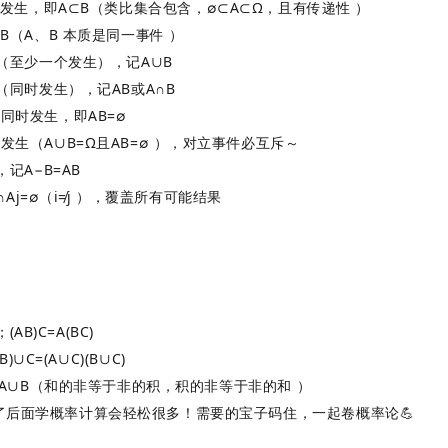
 发生，即
A
⊂
B
（类比集合包含，
∅
⊂
A
⊂
Ω
，且有传递性 ）
=
B
（A、B 本质是同一事件 ）
生（至少一个发生），记
A
∪
B
生（同时发生），记
A
B
或
A
∩
B
能同时发生，即
A
B
=
∅
个发生（
A
∪
B
=
Ω
且
A
B
=
∅
），对立事件必互斥～
，记
A
−
B
=
A
B
∩
A
j
=
∅
（i≠j ），覆盖所有可能结果
；
(
A
B
)
C
=
A
(
BC
)
B
)
∪
C
=
(
A
∪
C
)
(
B
∪
C
)
A∪
B（
和的非等于非的积，积的非等于非的和
）
了后面学概率计算会轻松很多！需要的宝子码住，一起卷概率论💪