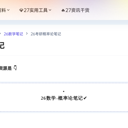
资料
💎27实用工具
🔥27资讯干货
26数学笔记
26考研概率论笔记
记
源是 👇
•
26数学-概率论笔记
✔