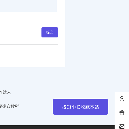
提交
作达人
多多安利💖”
按Ctrl+D收藏本站