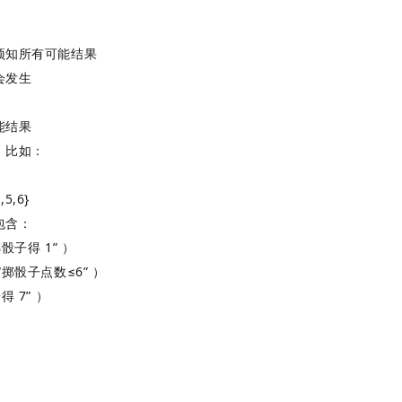
预知所有可能结果
会发生
能结果
，比如：
4
,
5
,
6
}
包含：
子得 1” ）
掷骰子点数≤6” ）
 7” ）