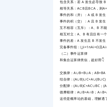
包含关系：若 A 发生必导致 B
相等关系：
A
⊂
B
且
B
⊂
A
，则
A
事件的和（并）：A 或 B 发
事件的积（交）：A 且 B 发
互不相容（互斥）：A、B 不
相互对立：A、B 有且仅有一
事件的差：A 发生且 B 不发生
完备事件组：
⋃
i
=
1
n
A
i
=
Ω
且
A
i
（二）事件运算律
和集合运算律类似，超好用👇
交换律：
A
∪
B
=
B
∪
A
；
A
B
=
B
A
结合律：
(
A
∪
B
)
∪
C
=
A
∪
(
B
∪
C
)
分配律：
(
A
∪
B
)
C
=
A
C
∪
BC
；
(
A
德摩根律：
A
∪
B=
A∩
B；
A
∩
B=
这些是概率论的基础，理解透