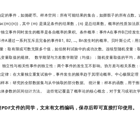
确定的事件，如抛硬币。样本空间：所有可能结果的集合，如掷骰子的所有点数。
 frac{m}{n})，其中 (m) 是满足条件的结果数，(n) 是总结果数。概率的性
个独立事件同时发生的概率是各自概率的乘积。条件概率：事件A在事件B已经发
算事件A通过一系列互斥且完备的事件B1, B2, …, Bn发生时的概率。贝叶斯公式
变量：取有限或可数无限多个值，如伯努利试验中的成功次数。连续型随机变量：
变量取值的规律。 数学期望与方差数学期望（均值）：随机变量取值的平均，表示为
X))。 独立性与相关性事件的独立性：两个事件的发生互不影响。协方差与相关系
数定律：在大量独立重复试验中，事件发生的频率趋于其理论概率。中心极限定理
与样本：研究的全部数据集与从中抽取的部分数据。 统计量：样本的函数，用于
总体参数的区间估计方法。 这些笔记覆盖了概率论的核心概念，对于复习或初次
PDF文件的同学，文末有文档编码，保存后即可直接打印使用。