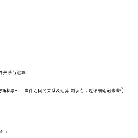
事件关系与运算
与随机事件
、
事件之间的关系及运算
知识点，超详细笔记来啦👇
验
：