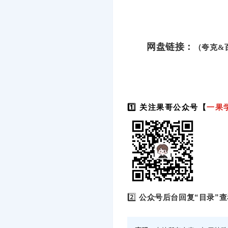
网盘链接：
（夸克&
1️⃣ 关注果哥公众号【
一果
2️⃣
公众号后台回复“目录”查