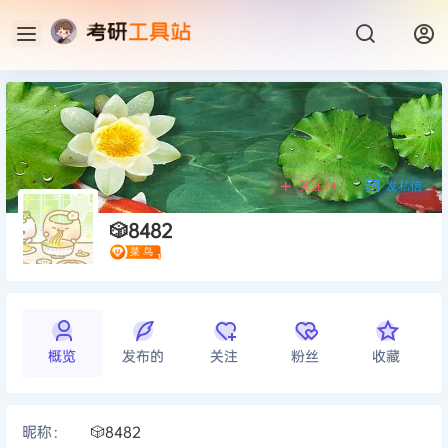
关注Ta
发私信
🎲8482
概览
发布的
关注
粉丝
收藏
昵称：
🎲8482