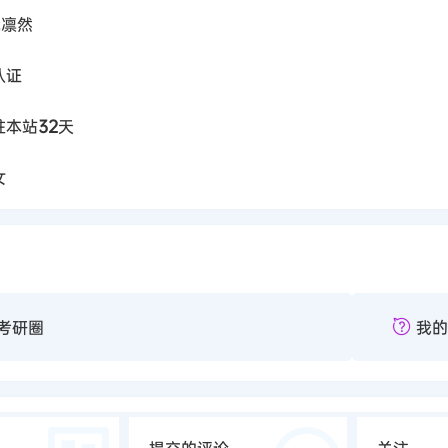
气凛然
认证
驻本站
32
天
女
考研圈
我的