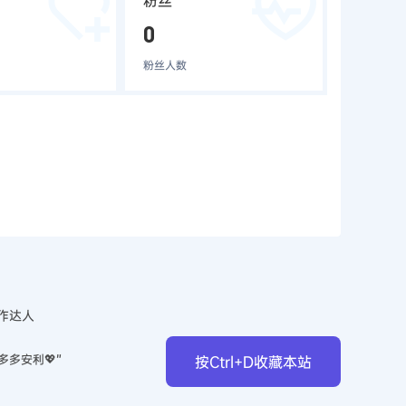
粉丝
0
粉丝人数
作达人
多多安利💖”
按Ctrl+D收藏本站