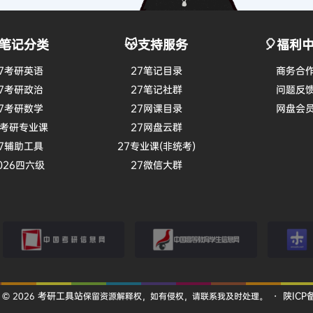
笔记分类
😽支持服务
🎈福利
7考研英语
27笔记目录
商务合
7考研政治
27笔记社群
问题反
7考研数学
27网课目录
网盘会
7考研专业课
27网盘云群
7辅助工具
27专业课(非统考)
026四六级
27微信大群
考研信息网
学信网
小木虫
考研工具站
陕ICP备
 © 2026
保留资源解释权，如有侵权，请联系我及时处理。
・