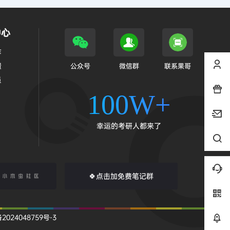
中心
作
馈
公众号
微信群
联系果哥
员
100W+
幸运的考研人都来了
🍀点击加免费笔记群
2024048759号-3