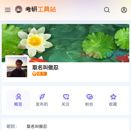
关注Ta
发私信
取名叫做忍
概览
发布的
关注
粉丝
收藏
昵称：
取名叫做忍