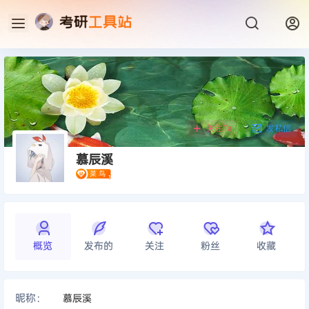
关注Ta
发私信
慕辰溪
概览
发布的
关注
粉丝
收藏
昵称：
慕辰溪