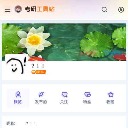
关注Ta
发私信
？！！
概览
发布的
关注
粉丝
收藏
昵称：
？！！