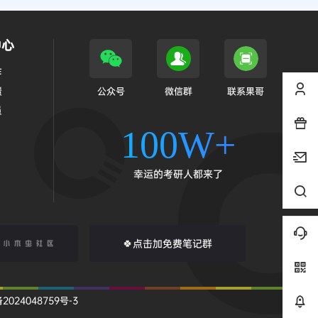
中心
作
馈
公众号
微信群
联系果哥
员
100W+
幸运的考研人都来了
🍀点击加免费笔记群
2024048759号-3