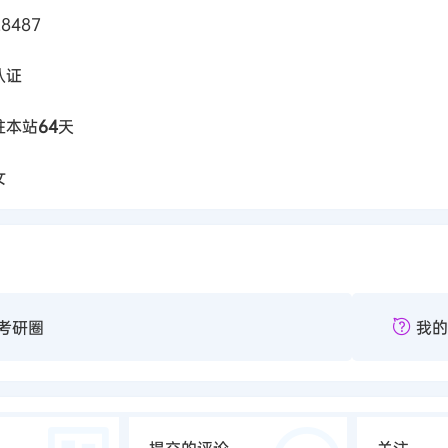
8487
认证
驻本站
64
天
女
考研圈
我的