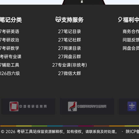
笔记分类
😽支持服务
🎈福利
7考研英语
27笔记目录
商务合
7考研政治
27笔记社群
问题反
7考研数学
27网课目录
网盘会
7考研专业课
27网盘云群
7辅助工具
27专业课(非统考)
026四六级
27微信大群
考研信息网
学信网
小木虫
考研工具站
陕ICP备
 © 2026
保留资源解释权，如有侵权，请联系我及时处理。
・