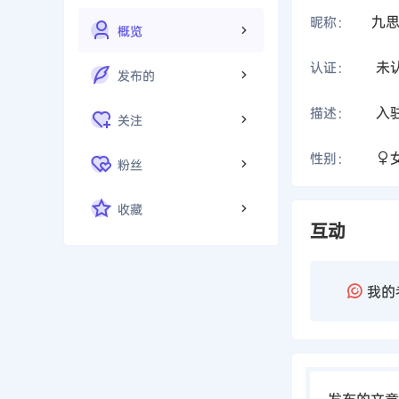
九思
昵称：
概览
未
认证：
发布的
入
描述：
关注
性别：
粉丝
收藏
互动
我的