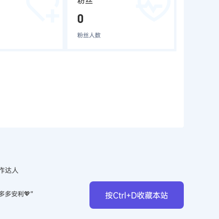
粉丝
0
粉丝人数
作达人
多多安利💖”
按Ctrl+D收藏本站