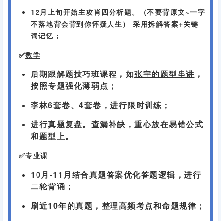
缺，提高选择题的正确率；
11月上旬的肖八，是拔高选择题最重要的材料。建
议每套选择题30-40分钟做完，不用太在意分数，
重点是复盘！
学习时政，推荐肖秀荣老师的时政小册子，再搭配
腿姐/徐涛的时政班补充热点；
12月上旬开始主攻肖四分析题。（不要背原文~一字
不落地背会背到你怀疑人生） 采用拆解答案+关键
词记忆；
✅
数学
后期跟解题技巧班课程，如
张宇的题型串讲
，
按照专题强化薄弱点；
李林6套卷、4套卷
，进行限时训练；
进行真题复盘。查漏补缺，重心放在易错公式
和题型上。