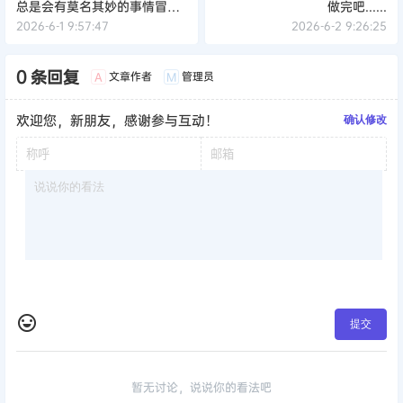
发布本站内容到任何网站、书籍等各类媒体平台。如若本站内容侵
犯了原著者的合法权益，可联系我们进行处理。
海报分享
收藏
举报
0
0
27考研资讯
27考研资讯
突然发现做计划根本没有用！
27考研，6月至少把这些任务
总是会有莫名其妙的事情冒出
做完吧......
来，好烦~
2026-6-1 9:57:47
2026-6-2 9:26:25
0 条回复
文章作者
管理员
A
M
欢迎您，新朋友，感谢参与互动！
确认修改