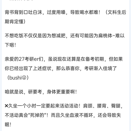
背书背到口吐白沫，过度用嗓，导致喝水都难！（文科生后
期肯定懂）
不想吃饭不仅仅是因为想减肥，还有可能因为扁桃体~难以
下咽！
亲爱的27考研er们，虽说现在还算是在备考初期，但如果
你已经出现了上述症状，那么恭喜你，考研渐入佳境了
（bushi😜）
咱就是说，研要考，身体更重要啊！
❌久坐一个小时一定要起来活动活动！肩颈、腰背、臀腿，
不活动真会“死掉的”！而且久坐血液不循环，还会导致失
眠！