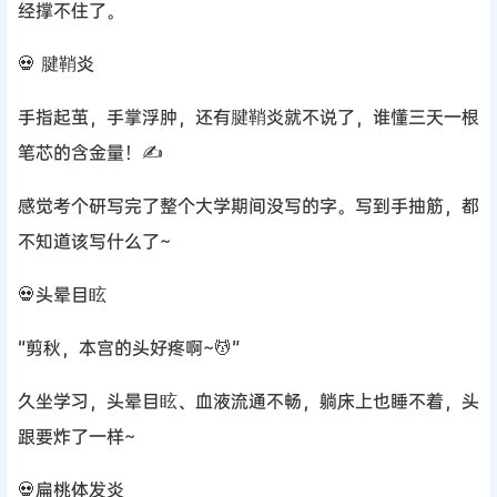
经撑不住了。
💀 腱鞘炎
手指起茧，手掌浮肿，还有腱鞘炎就不说了，谁懂三天一根
笔芯的含金量！✍
感觉考个研写完了整个大学期间没写的字。写到手抽筋，都
不知道该写什么了~
💀头晕目眩
“剪秋，本宫的头好疼啊~💆”
久坐学习，头晕目眩、血液流通不畅，躺床上也睡不着，头
跟要炸了一样~
💀扁桃体发炎