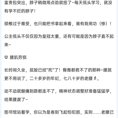
富贵包突出，脖子稍微用点劲就扭了~每天低头学习，就没
有学不烂的脖子！
颈椎过于难受，也只能把书拿起来看，谁有我用功（惨）！
公主低头不仅仅因为皇冠太重，还有可能是因为脖子直不起
来~
💀 腰肌劳损
长时间久坐，屁股已经“死”了！臀推都救不了的那种~腰就
更不用说了，二十多岁的年纪，七八十岁的老腰👵。
动不动就酸痛到路都走不了，精神状态调整好准备猛猛学，
结果腰废了~
图书馆站着学，你以为是卷到飞起怕犯困，实则……老腰已