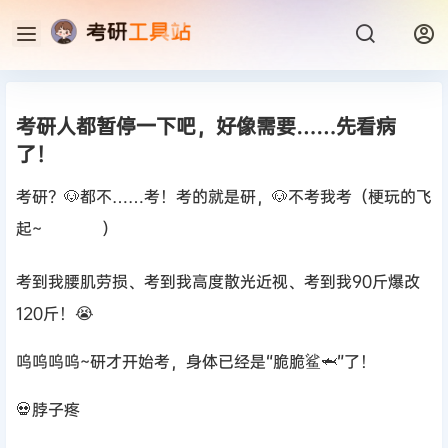
考研人都暂停一下吧，好像需要……先看病
了！
考研？🐶都不……考！考的就是研，🐶不考我考（梗玩的飞
起~
）
考到我腰肌劳损、考到我高度散光近视、考到我90斤爆改
120斤！😭
呜呜呜呜~研才开始考，身体已经是“脆脆鲨🦈”了！
💀脖子疼