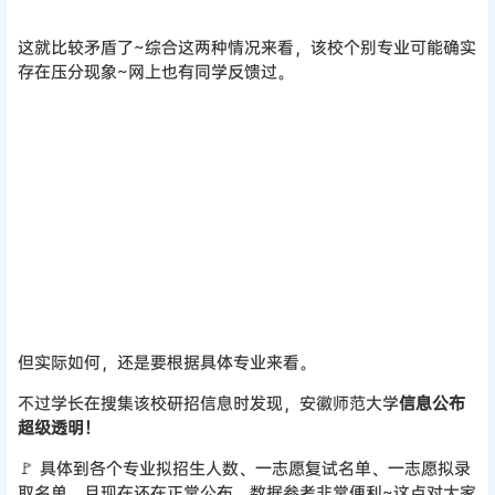
不过学长在搜集该校研招信息时发现，安徽师范大学
信息公布
超级透明！
🚩 具体到各个专业拟招生人数、一志愿复试名单、一志愿拟录
取名单，且现在还在正常公布，数据参考非常便利~这点对大家
非常友好。
以上就是这三所“死亡双非”的具体报考信息。
总的来说：
学科实力强悍、又有省市资源支持，社会认可度
高、就业有优势，
这些都是导致报考热度的原因。
大家在选择院校时，务必要结合自身情况衡量。高
分考生众多
的情况下，对大家的初复试要求也会相应提高，
这点需要同学