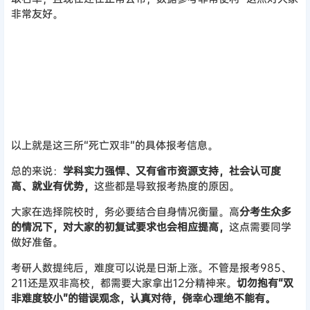
做好准备。
考研人数提纯后，难度可以说是日渐上涨。不管是报考985、
211还是双非高校，都需要大家拿出12分精神来。
切勿抱有“双
非难度较小”的错误观念，认真对待，侥幸心理绝不能有。
声明：
本站所有文章，如无特殊说明或标注，均为本站原创发布。
任何个人或组织，在未征得本站同意时，禁止复制、盗用、采集、
发布本站内容到任何网站、书籍等各类媒体平台。如若本站内容侵
犯了原著者的合法权益，可联系我们进行处理。
海报分享
收藏
举报
0
0
26考研资讯
26考研资讯
普及一下5个月考研上岸的强
全国硕士研究生招生考试报考
度！
点选择要求！
2025-8-7 16:06:41
2025-8-8 19:35:38