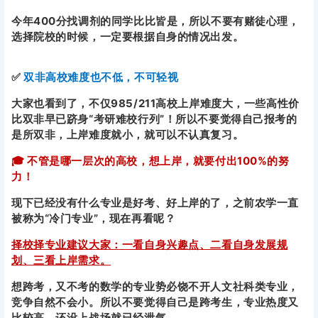
今年400分找调剂的同学比比皆是，所以不要有赌徒心理，
选择院校的时候，一定要根据自身的情况出发。
✅
双非高校难度也不低，不可轻视
大家也看到了，不仅985/211高校上岸难度大，一些高性价
比双非早已跻身“考研难校行列”！所以不要觉得自己报考的
是所双非，上岸难度就小，就可以不认真复习。
🎓 不管是哪一层次的高校，想上岸，就要付出100%的努
力！
现下已经没有什么专业是好考、好上岸的了，之前农学一直
被称为“冷门专业”，现在再看呢？
择校择专业建议大家：一看自身兴趣点、二看自身发展规
划、三看上岸需求。
想跨考，又不考的数学的专业势必饶不开人文社科类专业，
竞争自然不会小。所以不要觉得自己是跨考生，专业热度又
比较高，还没上战场就已经泄气。