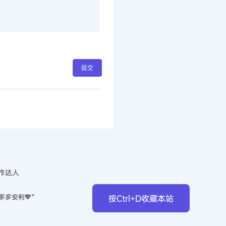
提交
作达人
多多安利💖”
按Ctrl+D收藏本站