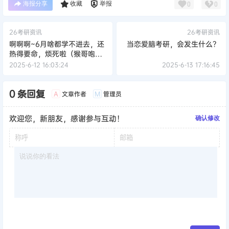
海报分享
收藏
举报
0
0
26考研资讯
26考研资讯
啊啊啊~6月啥都学不进去，还
当恋爱脑考研，会发生什么？
热得要命，烦死啦（猴哥咆
哮！）
2025-6-12 16:03:24
2025-6-13 17:16:45
0 条回复
文章作者
管理员
A
M
欢迎您，新朋友，感谢参与互动！
确认修改