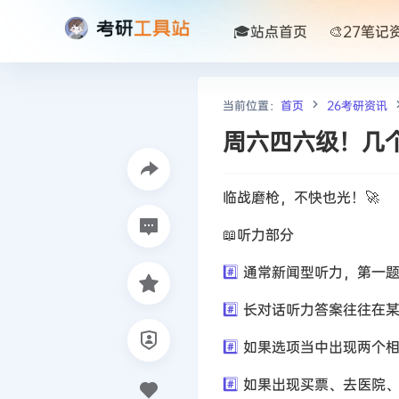
🎓站点首页
🎨27笔记
当前位置：
首页
26考研资讯
周六四六级！几个
临战磨枪，不快也光！🚀
📖听力部分
#️⃣
通常新闻型听力，第一题
#️⃣
长对话听力答案往往在某
#️⃣
如果选项当中出现两个相
#️⃣
如果出现买票、去医院、