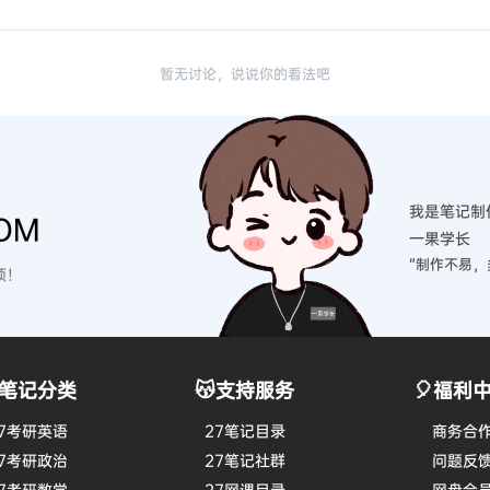
暂无讨论，说说你的看法吧
我是笔记制
OM
一果学长
“制作不易，
硕！
笔记分类
😽支持服务
🎈福利
7考研英语
27笔记目录
商务合
7考研政治
27笔记社群
问题反
7考研数学
27网课目录
网盘会