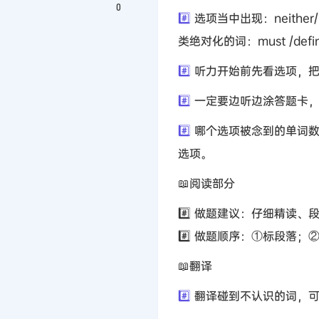
0
#️⃣
选项当中出现：neither/ ei
类绝对化的词：must /definit
#️⃣
听力开始前先看选项，把
#️⃣
一定要边听边涂答题卡，
#️⃣
哪个选项被念到的单词数量
选项。
📖阅读部分
#️⃣ 做题建议：仔细精读
#️⃣ 做题顺序：①标段落
📖翻译
#️⃣
翻译碰到不认识的词，可