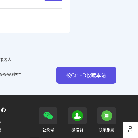
作达人
多多安利💖”
按Ctrl+D收藏本站
中心
作
馈
公众号
微信群
联系果哥
员