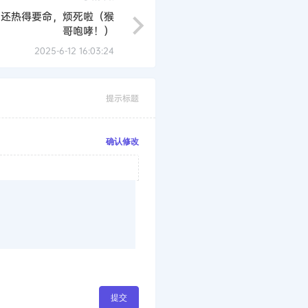
，还热得要命，烦死啦（猴
哥咆哮！）
2025-6-12 16:03:24
提示标题
确认修改
提交