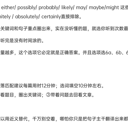
ther/ possibly/ probably/ likely/ may/ maybe/
ely / absolutely/ certainly直接排除。
关键词和句子重点圈出来，实在没听懂的题，就选你听到次数
听完是没有时间涂的。
越多，这个选项它必定就是正确答案。并且选项选6a、6b、6c
、段落匹配建议每篇用时12分钟；选词填空10分钟左右。
；②看题目，圈出关键词；③带着问题去回看文章。
以用近义替代，千万别空着，哪怕你只是把句子主干翻译出来