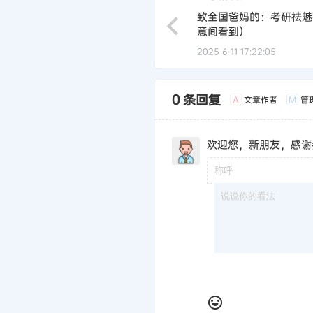
致全国爸妈的：考研祛魅
意间看到）
2025-6-11 17:22:05
0 条回复
文章作者
管
A
M
欢迎您，新朋友，感谢