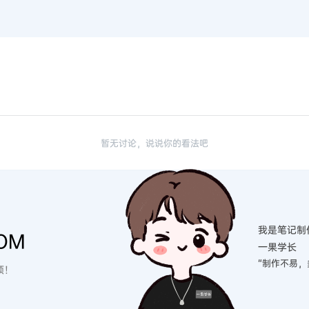
暂无讨论，说说你的看法吧
我是笔记制
OM
一果学长
“制作不易，
硕！