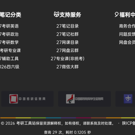
笔记分类
😽支持服务
🎈福利
7考研英语
27笔记目录
商务合
7考研政治
27笔记社群
问题反
7考研数学
27网课目录
网盘会
7考研专业课
27网盘云群
7辅助工具
27专业课(非统考)
026四六级
27微信大群
考研信息网
学信网
小木虫
考研工具站
陕ICP备
 © 2026
保留资源解释权，如有侵权，请联系我及时处理。
・
查询 29 次，耗时 0.1205 秒