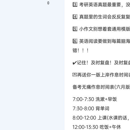
0
3️⃣ 考研英语真题最重要
4️⃣ 真题里的生词会反反复
5️⃣ 小作文别想着套通用
6️⃣ 英语阅读要做到每篇
错！！！
✔️记住！及时复盘！及时复
💌再送你一版上岸作息时间表
备考无痛作息时间表(六月版
7:00-7:30 洗漱+早饭
7:30-8:00 背单词
8:00-12:00 上课(水课
12:00-13:30 吃饭+午休