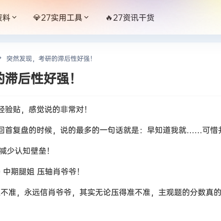
资料
💎27实用工具
🔥27资讯干货
突然发现，考研的滞后性好强！
的滞后性好强！
经验贴，感觉说的非常对！
回首复盘的时候，说的最多的一句话就是：早知道我就……可惜并
，减少认知壁垒！
涛 中期腿姐 压轴肖爷爷！
肖四压不准，永远信肖爷爷，其实无论压得准不准，主观题的分数真