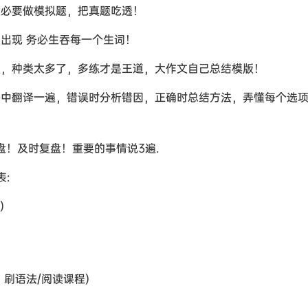
，没必要做模拟题，把真题吃透！
复出现 务必生吞每一个生词！
模版，种类太多了，多练才是王道，大作文自己总结模版！
脑海中翻译一遍，错误时分析错因，正确时总结方法，弄懂每个选
盘！及时复盘！重要的事情说3遍.
:
)
的话，刷语法/阅读课程)