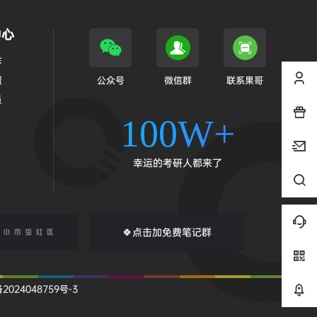
中心
作
馈
公众号
微信群
联系果哥
员
100W+
幸运的考研人都来了
🍀点击加免费笔记群
2024048759号-3