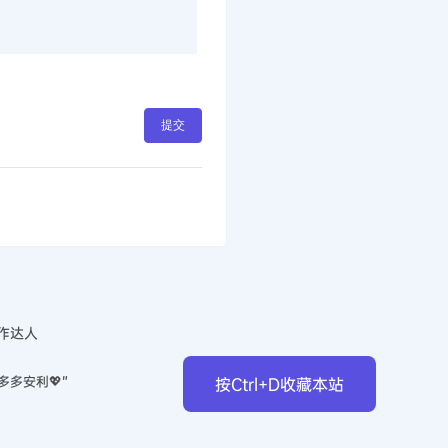
提交
作达人
多多安利💖”
按Ctrl+D收藏本站