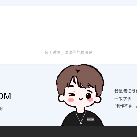
暂无讨论，说说你的看法吧
我是笔记制
OM
一果学长
“制作不易，
硕！