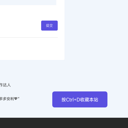
提交
作达人
多多安利💖”
按Ctrl+D收藏本站