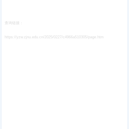
查询链接：
https://yzw.zjnu.edu.cn/2025/0227/c4966a510305/page.htm