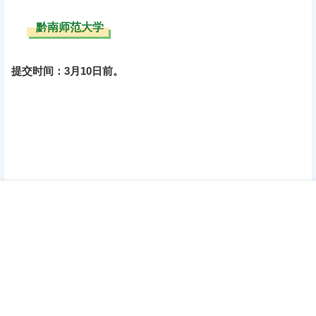
提交时间：3月10日前。
查询链接：https://yjs.gnnu.edu.cn/info/1022/11141.htm
还未提交材料的同学务必尽快提交，尤其是符合条件，提交材
料可加分的同学，逾期不再处理！
声明：
本站所有文章，如无特殊说明或标注，均为本站原创发布。
任何个人或组织，在未征得本站同意时，禁止复制、盗用、采集、
发布本站内容到任何网站、书籍等各类媒体平台。如若本站内容侵
首页
签到
加群
搜索
顶部
我的
犯了原著者的合法权益，可联系我们进行处理。
海报分享
收藏
举报
0
0
26考研资讯
26考研资讯