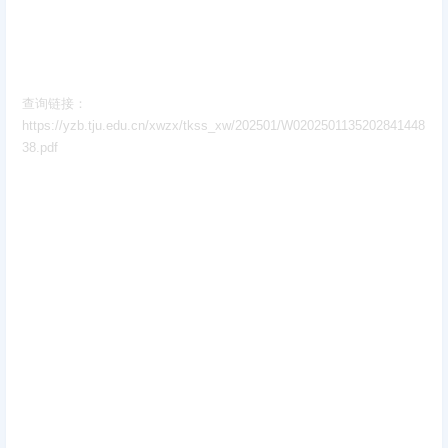
查询链接：
https://yzb.tju.edu.cn/xwzx/tkss_xw/202501/W0202501135202841448
38.pdf