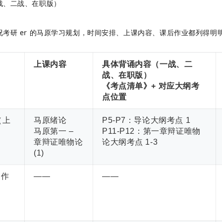
战、二战、在职版）
考研 er 的马原学习规划，时间安排、上课内容、课后作业都列得明
上课内容
具体背诵内容（一战、二
战、在职版）
《考点清单》+ 对应大纲考
点位置
（上
马原绪论
P5-P7：导论大纲考点 1
马原第一 –
P11-P12：第一章辩证唯物
章辩证唯物论
论大纲考点 1-3
(1)
写作
——
——