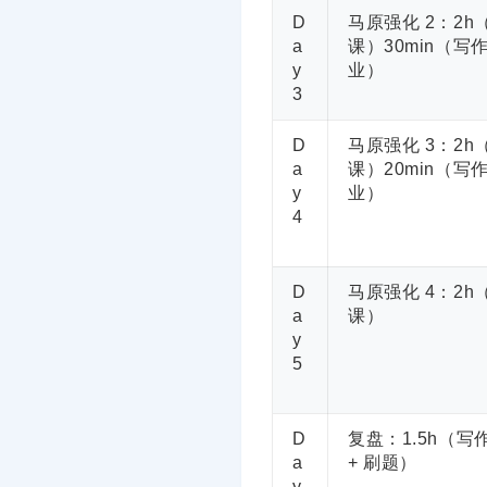
D
马原强化 2：2h
a
课）30min（写
y
业）
3
D
马原强化 3：2h
a
课）20min（写
y
业）
4
D
马原强化 4：2h
a
课）
y
5
D
复盘：1.5h（写
a
+ 刷题）
y