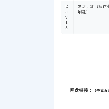
D
复盘：1h（写作业
a
刷题）
y
1
3
网盘链接：
（夸克&