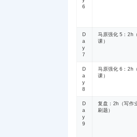
6
D
马原强化 5：2h
a
课）
y
7
D
马原强化 6：2h
a
课）
y
8
D
复盘：2h（写作业
a
刷题）
y
9