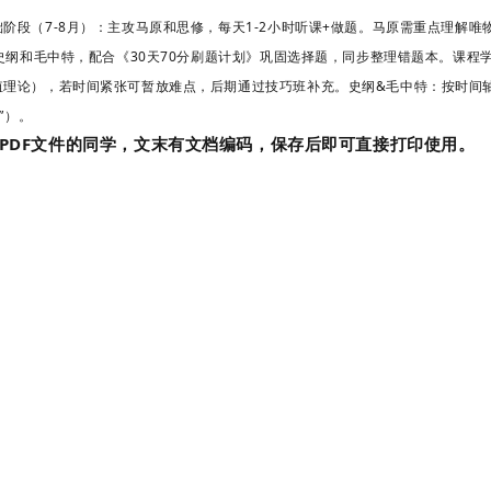
阶段（7-8月）
：主攻马原和思修，每天1-2小时听课+做题。马原需重点理解
史纲和毛中特，配合《30天70分刷题计划》巩固选择题，同步整理错题本。课程
值理论），若时间紧张可暂放难点，后期通过技巧班补充。史纲&毛中特
：按时间
”）。
PDF文件的同学，文末有文档编码，保存后即可直接打印使用。