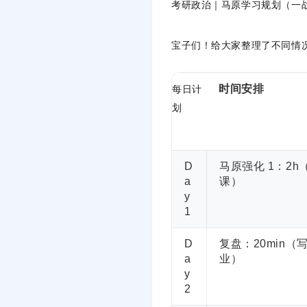
考研政治｜马原学习规划（一
宝子们！给大家整理了不同情况
每日计
时间安排
划
D
马原强化 1：2h
a
课）
y
1
D
复盘：20min（
a
业）
y
2