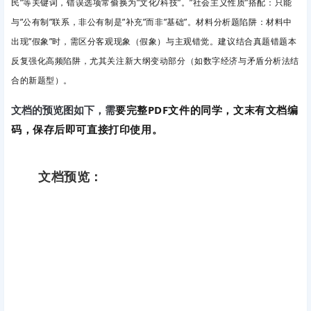
民”等关键词，错误选项常偷换为”文化/科技”。”社会主义性质”搭配
：只能
与”公有制”联系，非公有制是”补充”而非”基础”。
材料分析题陷阱
：材料中
出现”假象”时，需区分客观现象（假象）与主观错觉。
建议结合真题错题本
反复强化高频陷阱，尤其关注新大纲变动部分（如数字经济与矛盾分析法结
合的新题型）。
要完整PDF文件的同学，文末有文档编
文档的预览图如下，需
码，保存后即可直接打印使用。
文档预览：