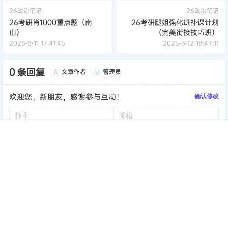
26政治笔记
26政治笔记
26考研肖1000重点题（南
26考研腿姐强化班补课计划
山）
（完美衔接技巧班）
2025-8-11 17:41:45
2025-8-12 18:47:11
0 条回复
文章作者
管理员
A
M
欢迎您，新朋友，感谢参与互动！
确认修改
首页
签到
加群
搜索
顶部
我的
提交