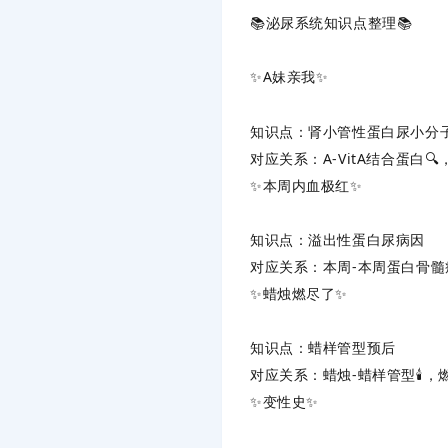
📚泌尿系统知识点整理📚
✨‌
A妹亲我
‌✨
知识点
‌：肾小管性蛋白尿小分
对应关系
‌：A-VitA结合蛋白
✨‌
本周内血极红
‌✨
知识点
‌：溢出性蛋白尿病因
对应关系
‌：本周-本周蛋白骨髓
✨‌
蜡烛燃尽了
‌✨
知识点
‌：蜡样管型预后
对应关系
‌：蜡烛-蜡样管型🕯️
✨‌
变性史
‌✨