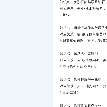
知识点
‌：变形杆菌与尿路结石
对应关系
‌：变性-变形杆菌🦠，
✨‌
氯气
‌✨
知识点
‌：铜绿假单胞菌与尿路
对应关系
‌：氯-铜绿假单胞菌
✨‌
尿黄莫偷窥啊
‌（更正为“尿黄
知识点
‌：尿感抗生素应用
对应关系
‌：尿-尿路感染🚽，
✨‌
类（除外莫西沙星）
‌✨
知识点
‌：急性膀胱炎一线药
对应关系
‌：夫-呋喃妥因💊，
✨‌
三房二肾
‌✨
知识点
‌：急性肾盂肾炎疗程