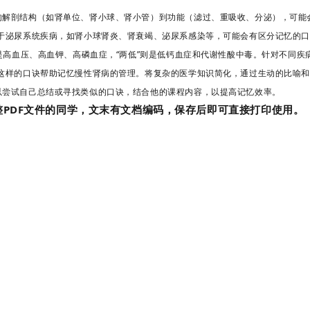
的解剖结构（如肾单位、肾小球、肾小管）到功能（滤过、重吸收、分泌），可能
于泌尿系统疾病，如肾小球肾炎、肾衰竭、泌尿系感染等，可能会有区分记忆的口
的是高血压、高血钾、高磷血症，“两低”则是低钙血症和代谢性酸中毒。针对不同疾
这样的口诀帮助记忆慢性肾病的管理。
将复杂的医学知识简化，通过生动的比喻
以尝试自己总结或寻找类似的口诀，结合他的课程内容，以提高记忆效率。
整PDF文件的同学，文末有文档编码，保存后即可直接打印使用。