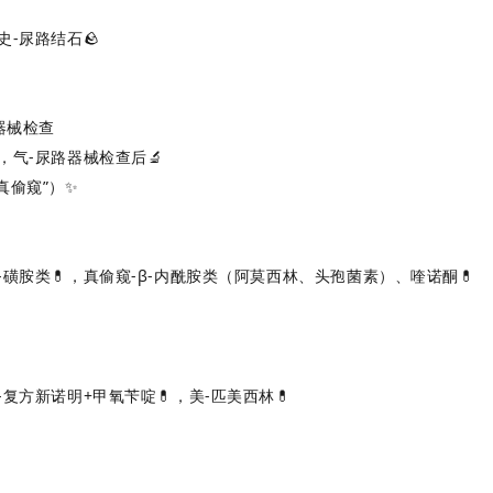
史-尿路结石🪨
器械检查
，气-尿路器械检查后🔬
真偷窥”）✨
黄-磺胺类💊，真偷窥-β-内酰胺类（阿莫西林、头孢菌素）、喹诺酮💊
复-复方新诺明+甲氧苄啶💊，美-匹美西林💊