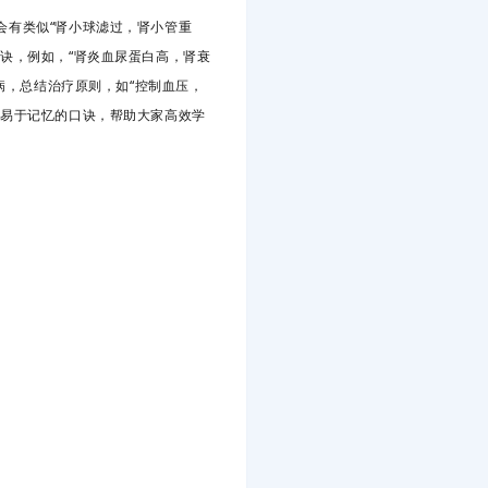
会有类似“肾小球滤过，肾小管重
诀，例如，“肾炎血尿蛋白高，肾衰
病，总结治疗原则，如“控制血压，
和易于记忆的口诀，帮助大家高效学