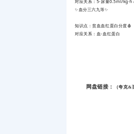
对应关系
‌：5-尿量0.5ml/kg
✨‌
血分三六九等
‌✨
知识点
‌：贫血血红蛋白分度🩸
对应关系
‌：血-血红蛋白
网盘链接：
（夸克&