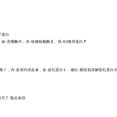
子蛋白
🔍，妹-溶菌酶🦠，亲-核糖核酸酶🧬，我-B2微球蛋白💊
瘤🦴，内-血管内溶血🩸，血-血红蛋白💉，极红-横纹肌溶解肌红蛋白
，燃尽了-预后差😢