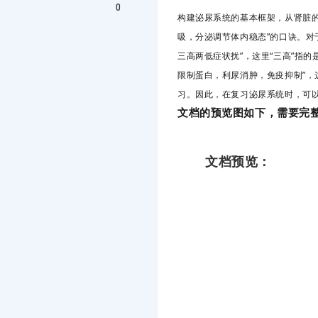
0
构建泌尿系统的基本框架，从肾脏
吸，分泌调节体内稳态”的口诀。对
三高两低症状扰”，这里“三高”指
限制蛋白，利尿消肿，免疫抑制”，
习。因此，在复习泌尿系统时，可
文档的预览图如下，需
要完
文档预览：