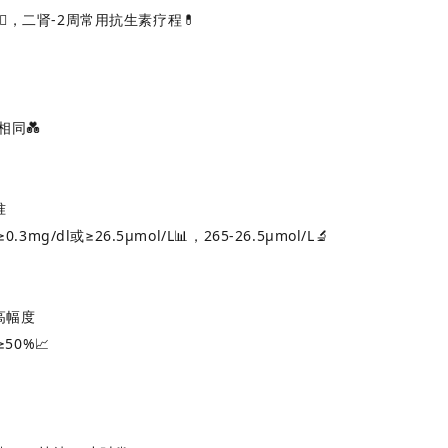
‍⚕️，二肾-2周常用抗生素疗程💊
相同💑
准
.3mg/dl或≥26.5μmol/L📊，265-26.5μmol/L🔬
高幅度
≥50%📈