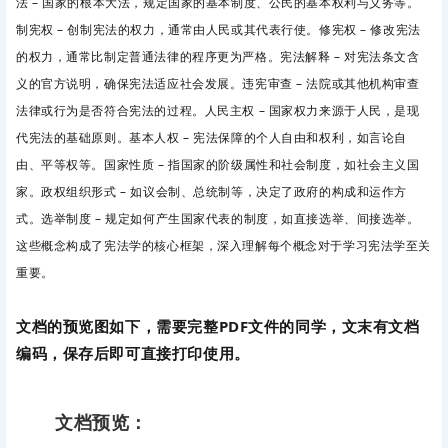
法
– 国家的根本大法，规定国家的基本制度、公民的基本权利与义务等。
制宪权
– 创制宪法的权力，通常由人民或其代表行使。修宪权
– 修改宪法
的权力，通常比制定普通法律的程序更为严格。宪法解释
– 对宪法条文含
义的官方说明，确保宪法适应社会发展。违宪审查
– 法院或其他机构审查
法律或行为是否符合宪法的过程。人民主权
– 国家权力来源于人民，是现
代宪法的基础原则。基本人权
– 宪法保障的个人自由和权利，如言论自
由、平等权等。国家性质
– 指国家的阶级属性和社会制度，如社会主义国
家。政权组织形式
– 如议会制、总统制等，决定了政府的构成和运作方
式。选举制度
– 规定如何产生国家代表的制度，如直接选举、间接选举。
这些概念构成了宪法学的核心框架，深入理解每个概念对于学习宪法学至关
重要。
文档的预览图如下，需要完整PDF文件的同学，文末有文档
编码，保存后即可直接打印使用。
文档预览：