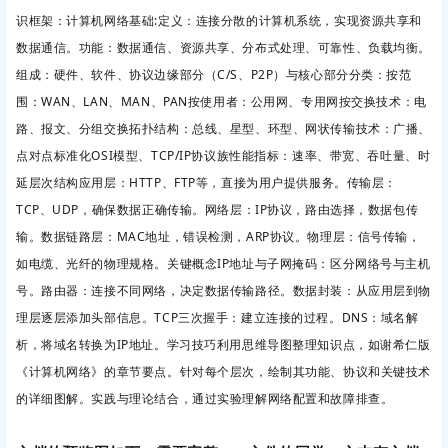
识框架：计算机网络基础:定义：连接分散的计算机系统，实现资源共享和
数据通信。功能：数据通信、资源共享、分布式处理、可靠性、负载均衡。
组成：硬件、软件、协议边缘部分（C/S、P2P）与核心部分分类：按范
围：WAN、LAN、MAN、PAN按使用者：公用网、专用网按交换技术：电
路、报文、分组交换拓扑结构：总线、星型、环型、网状传输技术：广播、
点对点标准化OSI模型、TCP/IP协议族性能指标：速率、带宽、吞吐量、时
延层次结构应用层：HTTP、FTP等，直接为用户提供服务。传输层：
TCP、UDP，确保数据正确传输。网络层：IP协议，路由选择，数据包传
输。数据链路层：MAC地址，错误检测，ARP协议。物理层：信号传输，
如电缆、光纤的物理规格。关键概念IP地址与子网掩码：区分网络号与主机
号。路由器：连接不同网络，决定数据传输路径。数据封装：从应用层到物
理层逐层添加头部信息。TCP三次握手：建立连接的过程。DNS：域名解
析，将域名转换为IP地址。学习技巧利用思维导图整理知识点，如谢希仁版
《计算机网络》的章节要点。针对每个层次，绘制其功能、协议和关键技术
的详细图解。实践与理论结合，通过实验理解网络配置和故障排查。