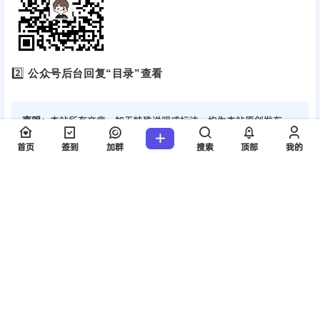
2️⃣
公众号后台回复“目录”查看
声明：
本站所有文章，如无特殊说明或标注，均为本站原创发布。
任何个人或组织，在未征得本站同意时，禁止复制、盗用、采集、
首页
签到
加群
搜索
顶部
我的
发布本站内容到任何网站、书籍等各类媒体平台。如若本站内容侵
犯了原著者的合法权益，可联系我们进行处理。
海报分享
收藏
举报
0
0
26专业课笔记
26专业课笔记
26考研408思维导图
26考研计算机网络思维导图
2025-5-27 17:28:11
2025-5-28 16:50:36