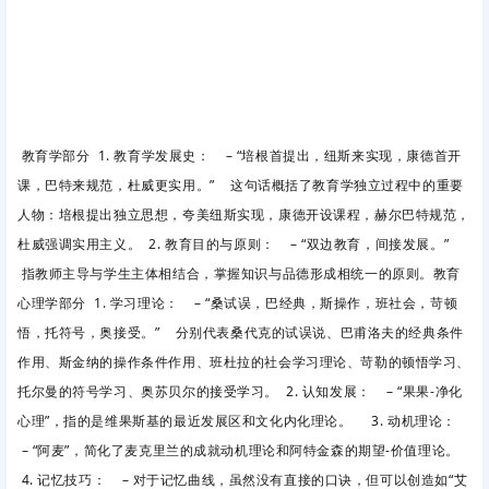
教育学部分 1. 教育学发展史： – “培根首提出，纽斯来实现，康德首开
课，巴特来规范，杜威更实用。” 这句话概括了教育学独立过程中的重要
人物：培根提出独立思想，夸美纽斯实现，康德开设课程，赫尔巴特规范，
杜威强调实用主义。 2. 教育目的与原则： – “双边教育，间接发展。”
指教师主导与学生主体相结合，掌握知识与品德形成相统一的原则。教育
心理学部分 1. 学习理论： – “桑试误，巴经典，斯操作，班社会，苛顿
悟，托符号，奥接受。” 分别代表桑代克的试误说、巴甫洛夫的经典条件
作用、斯金纳的操作条件作用、班杜拉的社会学习理论、苛勒的顿悟学习、
托尔曼的符号学习、奥苏贝尔的接受学习。 2. 认知发展： – “果果-净化
心理”，指的是维果斯基的最近发展区和文化内化理论。 3. 动机理论：
– “阿麦”，简化了麦克里兰的成就动机理论和阿特金森的期望-价值理论。
4. 记忆技巧： – 对于记忆曲线，虽然没有直接的口诀，但可以创造如“艾