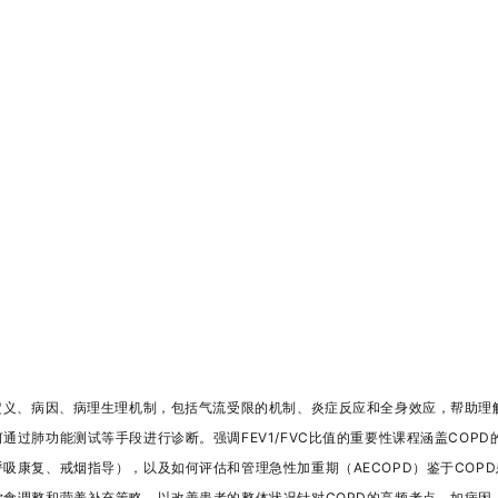
定义、病因、病理生理机制，包括气流受限的机制、炎症反应和全身效应，帮助理解
通过肺功能测试等手段进行诊断。强调FEV1/FVC比值的重要性课程涵盖COP
吸康复、戒烟指导），以及如何评估和管理急性加重期（AECOPD）鉴于COP
饮食调整和营养补充策略，以改善患者的整体状况针对COPD的高频考点，如病因