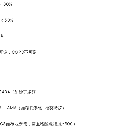
< 80%
< 50%
0%
可逆，COPD不可逆！
SABA（如沙丁胺醇）
A+LAMA
（如噻托溴铵+福莫特罗）
CS如布地奈德，需血嗜酸粒细胞≥300）