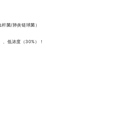
血杆菌/肺炎链球菌）
in）、低浓度（30%）！