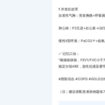
❗ 并发症处理
自发性气胸
：突发胸痛+呼吸困
肺心病
：P2亢进+右心衰→治
慢性Ⅱ型呼衰
：PaCO2↑+低
✅
记忆口诀
：
“吸烟咳痰喘，FEV1/FVC小于
稳定分组ABE，急性抗感染要牢
#西医综合 #COPD #GOLD
（注：建议搭配患者病例题练