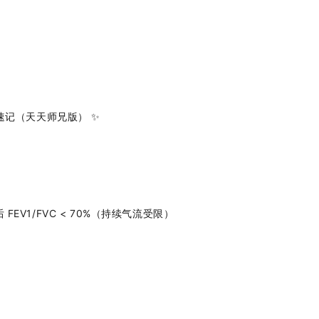
速记（天天师兄版）
✨
后
FEV1/FVC < 70%
（持续气流受限）