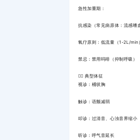
急性加重期
：
抗感染（常见病原体：流感嗜
氧疗原则
：低流量（1-2L/m
禁忌
：禁用吗啡（抑制呼吸）
👨‍⚕️ 典型体征
视诊
：桶状胸
触诊
：语颤减弱
叩诊
：过清音、心浊音界缩小
听诊
：呼气音延长