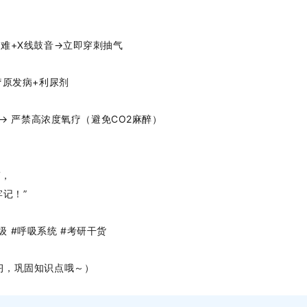
难+X线鼓音→立即穿刺抽气
疗原发病+利尿剂
氧→
严禁高浓度氧疗
（避免CO2麻醉）
7，
记！”
分级 #呼吸系统 #考研干货
习，巩固知识点哦～）