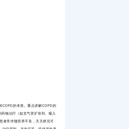
COPD的本质。重点讲解COPD的
D的药物治疗（如支气管扩张剂、吸入
D患者常伴随营养不良，天天师兄可
、治疗原则、并发症等，提供历年真