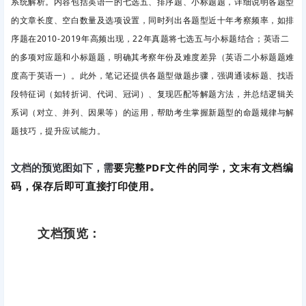
系统解析。内容包括英语一的七选五、排序题、小标题题，详细说明各题型
的文章长度、空白数量及选项设置，同时列出各题型近十年考察频率，如排
序题在2010-2019年高频出现，22年真题将七选五与小标题结合；英语二
的多项对应题和小标题题，明确其考察年份及难度差异（英语二小标题题难
度高于英语一）。此外，笔记还提供各题型做题步骤，强调通读标题、找语
段特征词（如转折词、代词、冠词）、复现匹配等解题方法，并总结逻辑关
系词（对立、并列、因果等）的运用，帮助考生掌握新题型的命题规律与解
题技巧，提升应试能力。
要完整PDF文件的同学，文末有文档编
文档的预览图如下，需
码，保存后即可直接打印使用。
文档预览：