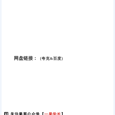
网盘链接：
（夸克&百度）
1️⃣ 关注果哥公众号【
一果学长
】