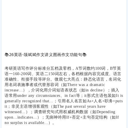
📚
26英语-颉斌斌作文讲义图画作文功能句
📚
考研英语写作评分标准分五档及零档，A节词数约100词，B节英
语一160-200词、英语二150词左右，各档根据内容完成度、语言
准确性、衔接手段等评分。微观七大亮点：静态化语言，名词化
用名词表施事者或代替形容词（如There was a dramatic
increase…），介词化用介词短语表状态（如in decline）；插入
语常用under any circumstances、in fact等；it形式主语包装如It is
generally recognized that…；引用名人名言如As+人名+职务+puts
it；非灵主语增强客观性（如The past several years have
witnessed…）；调查研究句式用权威机构数据（如Depending
upon…indicates…）；无病呻吟用If+否定+主句否定结构（如If
no surplus is available…）。