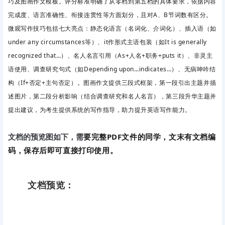
巧及图画作文模板。评分标准明确了从零档到第五档的具体要求，依据内容
完成度、语言准确性、衔接连贯性等方面划分，且对A、B节词数有区分。
微观写作技巧包括七大亮点：静态化语言（名词化、介词化）、插入语（如
under any circumstances等）、it作形式主语包装（如It is generally
recognized that…）、名人名言引用（As+人名+职务+puts it）、非灵主
语使用、调查研究句式（如Depending upon…indicates…）、无病呻吟结
构（If+否定+主句否定）。图画作文提供三段式框架，第一段引出主题并描
述图片，第二段分析影响（结合调查研究和名人名言），第三段升华主题并
提出建议，为考生提供系统的写作指导，助力提升英语写作能力。
要完整PDF文件的同学，文末有文档编
文档的预览图如下，需
码，保存后即可直接打印使用。
文档预览：