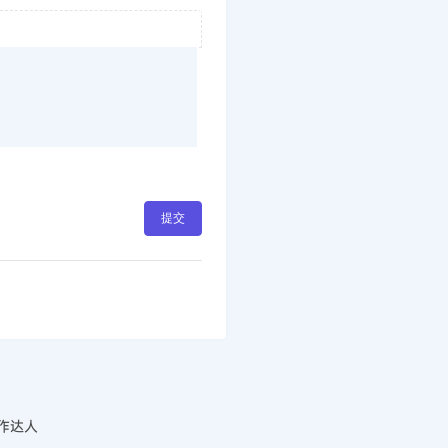
提交
作达人