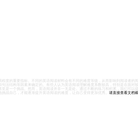
易程度的重要指标。
不同的英语阅读材料会有不同的难度等级，从而影响到阅读者的
和句法结构等因素来确定的。
有些人认为英语阅读理解难度系数较高，特别是在面对
甚至是一个挑战。
然而，英语阅读并非一无是处。
通过不断的练习和积累，我们可以
地挑战自己，才能逐渐提升英语阅读的难度，让自己变得更加优秀。
请直接查看文档截