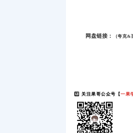
网盘链接：
（夸克&
1️⃣ 关注果哥公众号【
一果