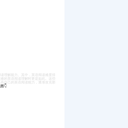
阅读理解能力。
其中，英语阅读难度排
较难的英语阅读理解时更是如此。
这些
提高自己的英语阅读能力，逐渐攻克那
图👇