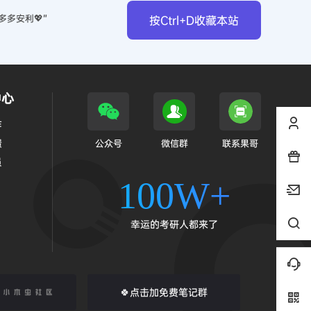
多多安利💖”
按Ctrl+D收藏本站
中心
作
馈
公众号
微信群
联系果哥
员
100W+
幸运的考研人都来了
🍀点击加免费笔记群