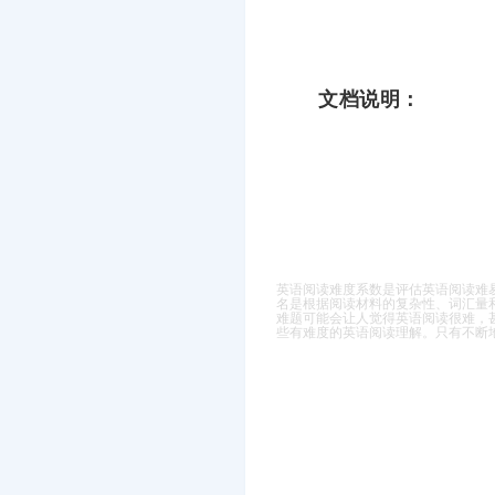
文档说明：
英语阅读难度系数是评估英语阅读难
名是根据阅读材料的复杂性、词汇量
难题可能会让
人觉得英语阅读很难，
些有难度的英语阅读理解。
只有不断