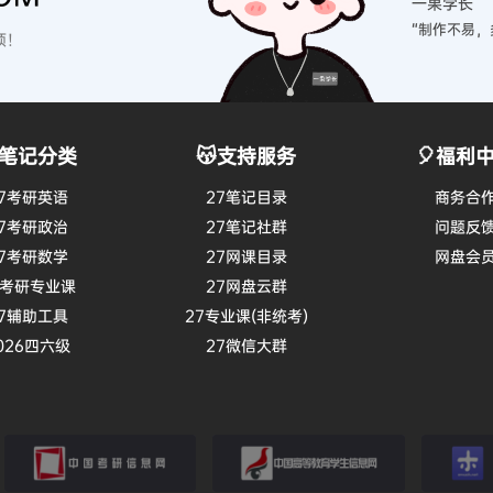
一果学长
“制作不易，
硕！
笔记分类
😽支持服务
🎈福利
7考研英语
27笔记目录
商务合
7考研政治
27笔记社群
问题反
7考研数学
27网课目录
网盘会
7考研专业课
27网盘云群
7辅助工具
27专业课(非统考)
026四六级
27微信大群