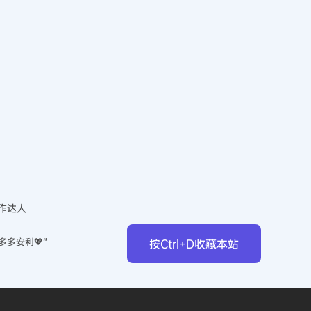
作达人
多多安利💖”
按Ctrl+D收藏本站