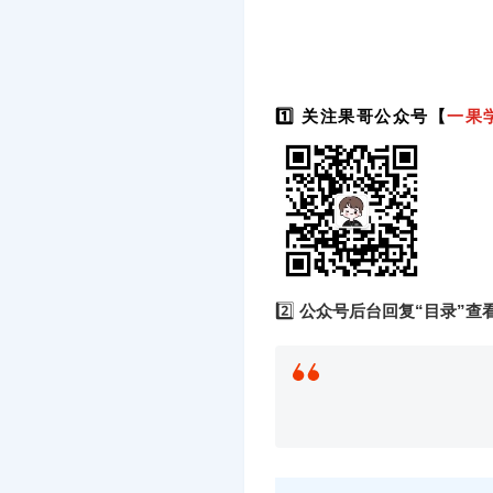
1️⃣ 关注果哥公众号【
一果
2️⃣
公众号后台回复“目录”查