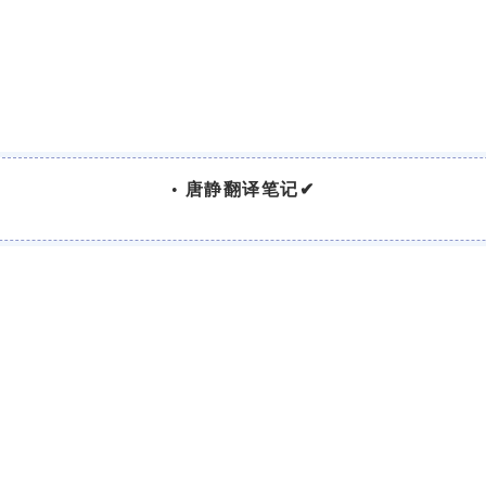
•
唐静翻译笔记✔