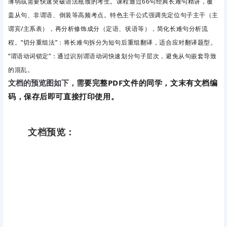
薄弱或需要快速突破语法瓶颈的考生。课程通过66句经典长难句精讲，覆
盖从句、非谓语、倒装等高频考点。特色主干公式强调先定位句子主干（主
谓宾/主系表），再分析修饰成分（定语、状语等），简化长难句分析流
程。“切分重组法”
：将长难句拆分为短句后重组翻译，适合应对翻译题型。
“谓语动词锁定”
：通过识别谓语动词快速划分句子层次，避免从句嵌套导致
的混乱。
要完整PDF文件的同学，文末有文档编
文档的预览图如下，需
码，保存后即可直接打印使用。
文档预览：