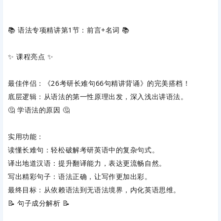
📚 ‌
语法专项精讲第1节：前言+名词
‌ 📚
✨ ‌
课程亮点
‌ ✨
最佳伴侣
‌：《26考研长难句66句精讲背诵》的完美搭档！
底层逻辑
‌：从语法的第一性原理出发，深入浅出讲语法。
🤔 ‌
学语法的原因
‌ 🤔
实用功能
‌：
读懂长难句
‌：轻松破解考研英语中的复杂句式。
译出地道汉语
‌：提升翻译能力，表达更流畅自然。
写出精彩句子
‌：语法正确，让写作更加出彩。
最终目标
‌：从依赖语法到无语法境界，内化英语思维。
📝 ‌
句子成分解析
‌ 📝