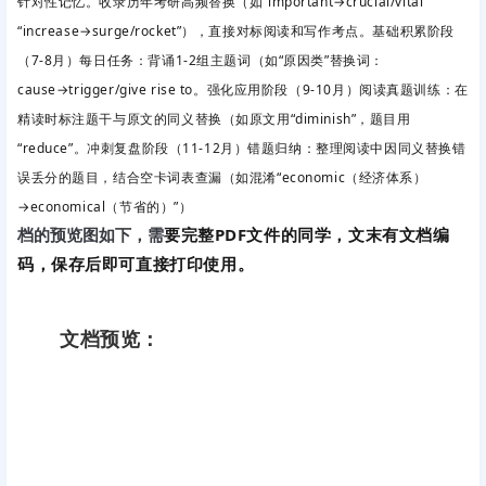
针对性记忆。收录历年考研高频替换（如“important→crucial/vital”
“increase→surge/rocket”），直接对标阅读和写作考点。基础积累阶段
（7-8月）每日任务
：背诵1-2组主题词（如“原因类”替换词：
cause→trigger/give rise to。强化应用阶段（9-10月）阅读真题训练
：在
精读时标注题干与原文的同义替换（如原文用“diminish”，题目用
“reduce”。冲刺复盘阶段（11-12月）错题归纳
：整理阅读中因同义替换错
误丢分的题目，结合空卡词表查漏（如混淆“economic（经济体系）
→economical（节省的）”）
要完整PDF文件的同学，文末有文档编
档的预览图如下，需
码，保存后即可直接打印使用。
文档预览：