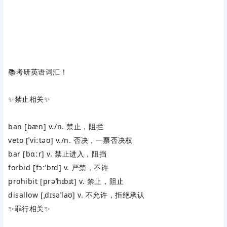
📚考研英语词汇！
✨‌
禁止相关
‌✨
ban
‌ [bæn] v./n. 禁止，阻拦
veto
‌ [ˈviːtəʊ] v./n. 否决，一票否决权
bar
‌ [bɑːr] v. 禁止进入，阻挡
forbid
‌ [fɔːˈbɪd] v. 严禁，不许
prohibit
‌ [prəˈhɪbɪt] v. 禁止，阻止
disallow
‌ [ˌdɪsəˈlaʊ] v. 不允许，拒绝承认
✨‌
罪行相关
‌✨