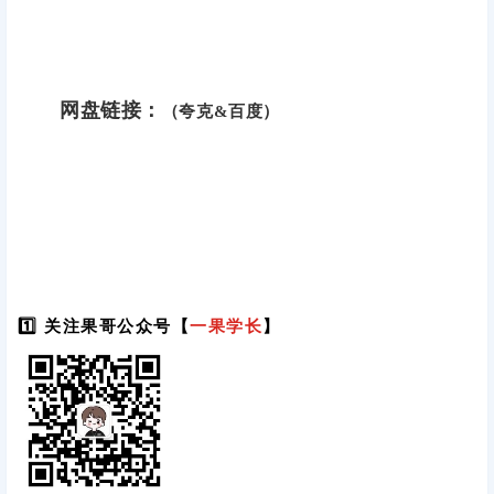
网盘链接：
（夸克&百度）
1️⃣ 关注果哥公众号【
一果学长
】