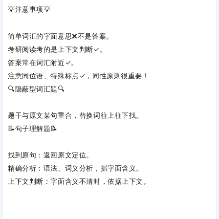
💡‌
注意事项
‌💡
简单词汇的字面意思❌不是答案。
考研阅读考的是上下文判断✓。
答案常在词汇附近✓。
注意同位语、特殊标点✓，同性原则很重要！
🔍‌
隐蔽型词汇题
‌🔍
题干与原文某句重合，替换词往上往下找。
📝‌
句子理解题
‌📝
找到原句
‌：返回原文定位。
精确分析
‌：语法、词义分析，抓字面含义。
上下文判断
‌：字面含义不清时，依据上下文。