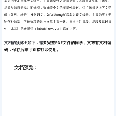
常为例子本身或无关细节。主旨题综合各段首尾句，高频重复词即主题词。
标题类题目避免片面选项，选涵盖全文的概括性表述。词汇题根据上下文逻
辑（并列、转折）推测词义，如“although”后常为反义线索。主旨
为王！
无
论何种题型，正确选项通常与文章主旨一致。重点关注首段、尾段及每段首
句，尤其注意转折词（如but/however）后的内容。
要完整PDF文件的同学，文末有文档编
文档的预览图如下，需
码，保存后即可直接打印使用。
文档预览：