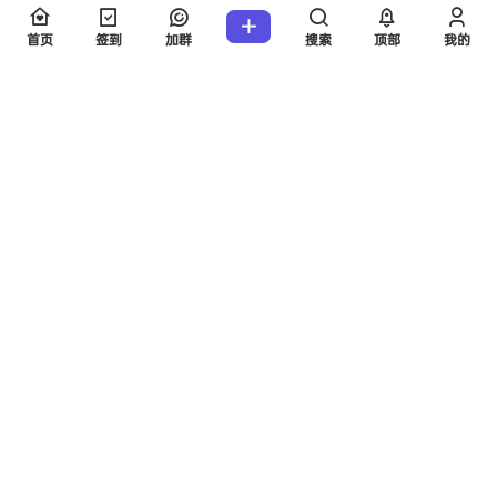
首页
签到
加群
搜索
顶部
我的
提交
暂无讨论，说说你的看法吧
版权所有Copyright © 2026
考研工具站
保留资源解释权，如有侵权，请联系我
及时处理。
・
陕ICP备2024048759号-3
查询 14 次，耗时 0.1245 秒